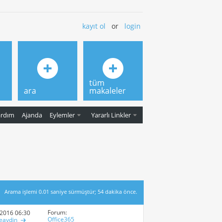
kayıt ol
or
login
tüm
ara
makaleler
ardım
Ajanda
Eylemler
Yararlı Linkler
Arama işlemi
0.01
saniye sürmüştür; 54 dakika önce.
Forum:
-2016
06:30 PM
Office365
eaydin