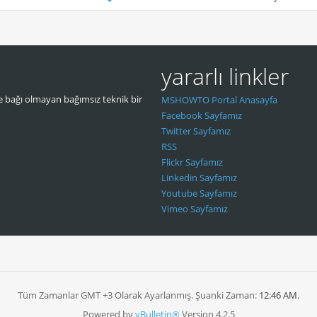
yararlı linkler
 bağı olmayan bağımsız teknik bir
MSHOWTO Portal Anasayfa
Facebook Sayfamız
Twitter Sayfamız
RSS
Flickr Sayfamız
Linkedin Sayfamız
Youtube Sayfamız
Vimeo Sayfamız
Tüm Zamanlar GMT +3 Olarak Ayarlanmış. Şuanki Zaman:
12:46 AM
.
Powered by
vBulletin®
Version 4.2.5