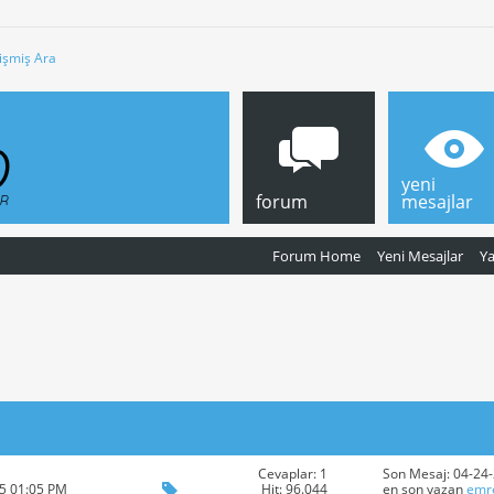
işmiş Ara
yeni
forum
mesajlar
Forum Home
Yeni Mesajlar
Y
Cevaplar: 1
Son Mesaj: 04-24
Hit: 96.044
15 01:05 PM
en son yazan
emr