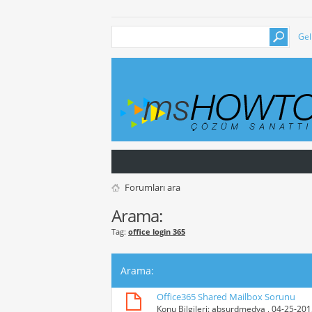
Gel
Forumları ara
Arama:
Tag:
office login 365
Arama
:
Office365 Shared Mailbox Sorunu
Konu Bilgileri:
absurdmedya
, 04-25-20