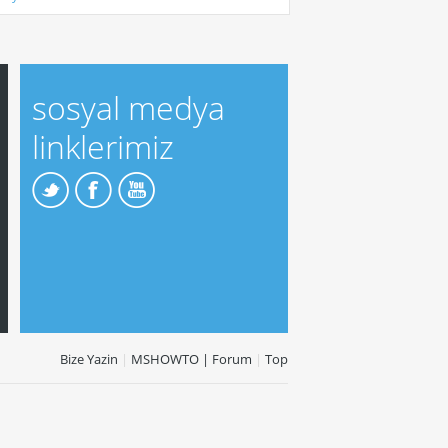
sosyal medya
linklerimiz
Bize Yazin
|
MSHOWTO | Forum
|
Top