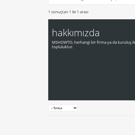
1 sonuçtan 1 ile 1 arası
hakkımızda
MSHOWTO, herhangi bir firma ya da kuruluş ile
topluluktur.