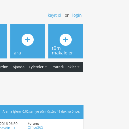
kayıt ol
or
login
tüm
ara
makaleler
ardım
Ajanda
Eylemler
Yararlı Linkler
Arama işlemi
0.02
saniye sürmüştür; 49 dakika önce.
Forum:
-2016
06:30 PM
Office365
eaydin