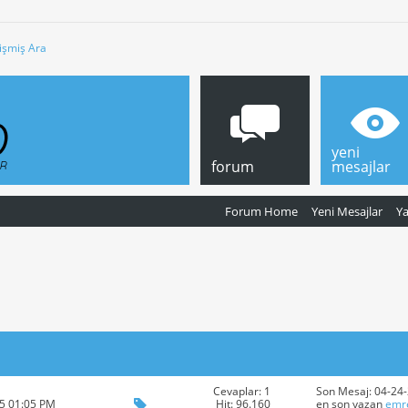
işmiş Ara
yeni
forum
mesajlar
Forum Home
Yeni Mesajlar
Y
Cevaplar: 1
Son Mesaj: 04-24
Hit: 96.160
15 01:05 PM
en son yazan
emr