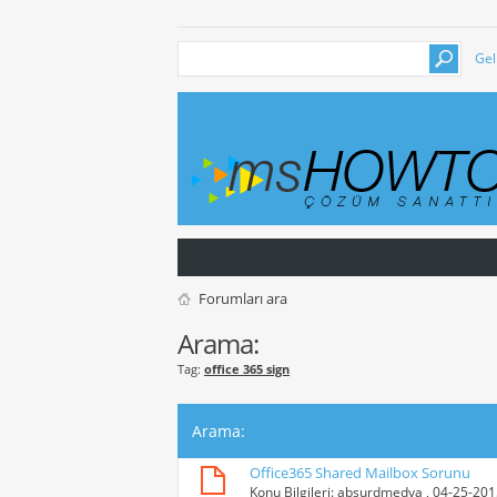
Gel
Forumları ara
Arama:
Tag:
office 365 sign
Arama
:
Office365 Shared Mailbox Sorunu
Konu Bilgileri:
absurdmedya
, 04-25-20