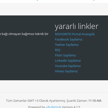
yararlı linkler
 bağı olmayan bağımsız teknik bir
MSHOWTO Portal Anasayfa
Facebook Sayfamız
Twitter Sayfamız
RSS
Flickr Sayfamız
Linkedin Sayfamız
Youtube Sayfamız
Vimeo Sayfamız
Tüm Zamanlar GMT +3 Olarak Ayarlanmış. Şuanki Zaman:
11:18 AM
.
Powered by
vBulletin®
Version 4.2.5