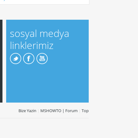
sosyal medya
linklerimiz
Bize Yazin
|
MSHOWTO | Forum
|
Top