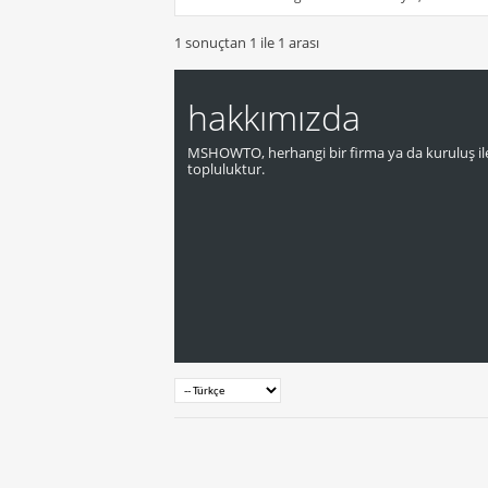
1 sonuçtan 1 ile 1 arası
hakkımızda
MSHOWTO, herhangi bir firma ya da kuruluş ile
topluluktur.