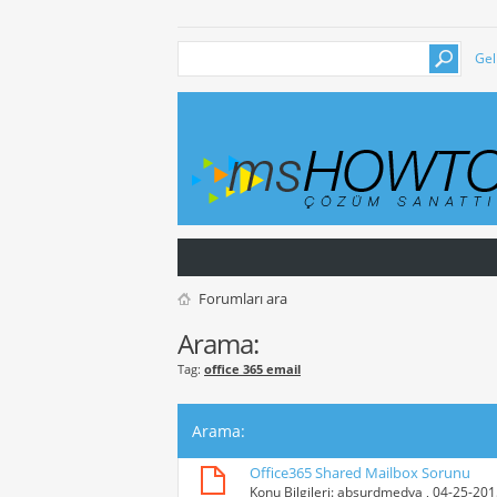
Gel
Forumları ara
Arama:
Tag:
office 365 email
Arama
:
Office365 Shared Mailbox Sorunu
Konu Bilgileri:
absurdmedya
, 04-25-20