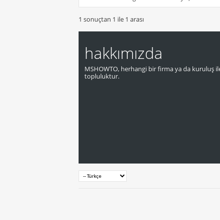
1 sonuçtan 1 ile 1 arası
hakkımızda
MSHOWTO, herhangi bir firma ya da kuruluş ile
topluluktur.