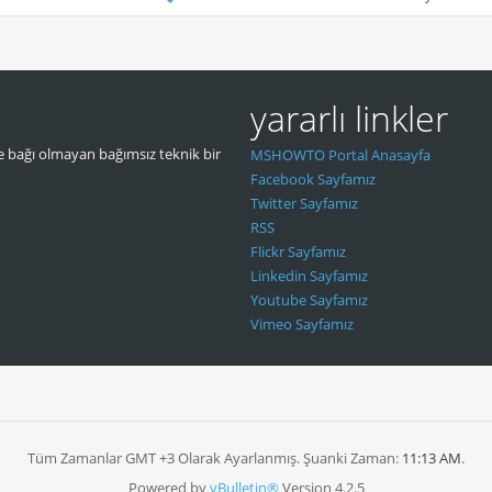
yararlı linkler
 bağı olmayan bağımsız teknik bir
MSHOWTO Portal Anasayfa
Facebook Sayfamız
Twitter Sayfamız
RSS
Flickr Sayfamız
Linkedin Sayfamız
Youtube Sayfamız
Vimeo Sayfamız
Tüm Zamanlar GMT +3 Olarak Ayarlanmış. Şuanki Zaman:
11:13 AM
.
Powered by
vBulletin®
Version 4.2.5