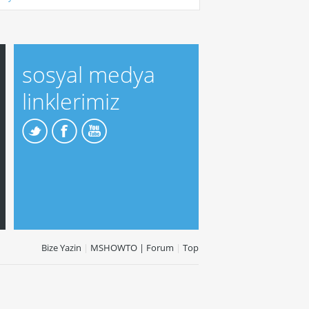
sosyal medya
linklerimiz
Bize Yazin
|
MSHOWTO | Forum
|
Top