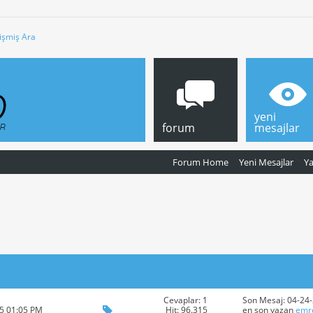
işmiş Ara
yeni
forum
mesajlar
Forum Home
Yeni Mesajlar
Y
Cevaplar: 1
Son Mesaj: 04-24
Hit: 96.315
15 01:05 PM
en son yazan
emr