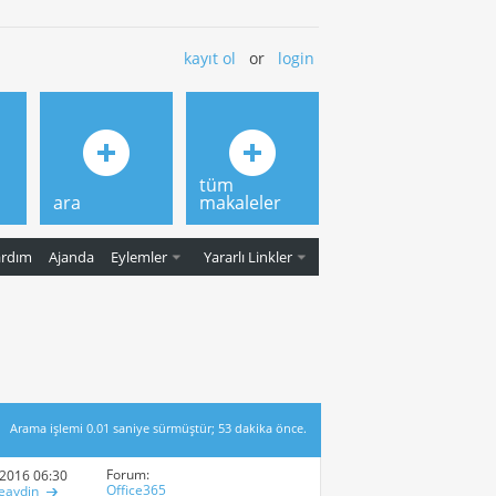
kayıt ol
or
login
tüm
ara
makaleler
ardım
Ajanda
Eylemler
Yararlı Linkler
Arama işlemi
0.01
saniye sürmüştür; 53 dakika önce.
Forum:
-2016
06:30 PM
Office365
eaydin