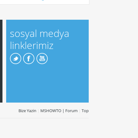
sosyal medya
linklerimiz
Bize Yazin
|
MSHOWTO | Forum
|
Top