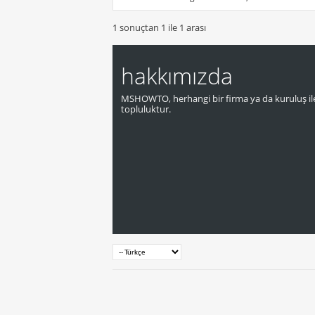
1 sonuçtan 1 ile 1 arası
hakkımızda
MSHOWTO, herhangi bir firma ya da kuruluş ile
topluluktur.