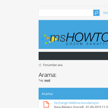
Gel
Forumları ara
Arama:
Tag:
mail
Arama
:
Exchange telefona kurulamıyor.
Konu Bilgileri:
EmrreB
, 01-09-2019 11: