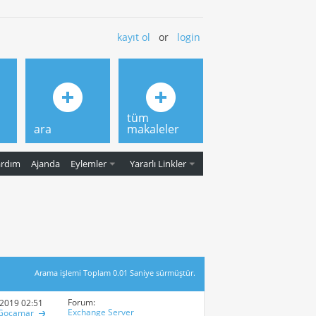
kayıt ol
or
login
tüm
ara
makaleler
ardım
Ajanda
Eylemler
Yararlı Linkler
Arama işlemi Toplam
0.01
Saniye sürmüştür.
Forum:
-2019
02:51 PM
Exchange Server
Gocamar