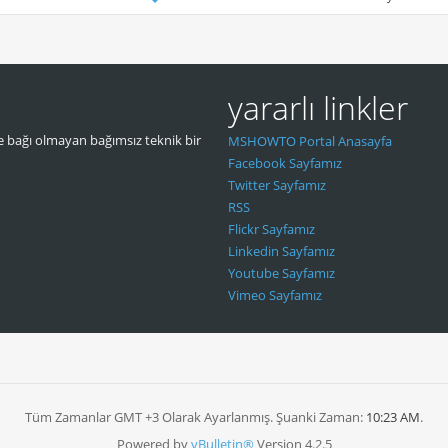
yararlı linkler
 bağı olmayan bağımsız teknik bir
MSHOWTO Portal Anasayfa
Facebook Sayfamız
Twitter Sayfamız
RSS
Flickr Sayfamız
Linkedin Sayfamız
Youtube Sayfamız
Vimeo Sayfamız
Tüm Zamanlar GMT +3 Olarak Ayarlanmış. Şuanki Zaman:
10:23 AM
.
Powered by
vBulletin®
Version 4.2.5