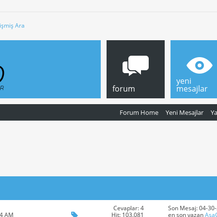
işmiş Ara
yeni
forum
mesajlar
Forum Home
Yeni Mesajlar
Y
Cevaplar: 4
Son Mesaj: 04-30
Hit: 103.081
34 AM
en son yazan
Asa