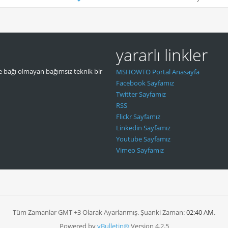
yararlı linkler
 bağı olmayan bağımsız teknik bir
MSHOWTO Portal Anasayfa
Facebook Sayfamız
Twitter Sayfamız
RSS
Flickr Sayfamız
Linkedin Sayfamız
Youtube Sayfamız
Vimeo Sayfamız
Tüm Zamanlar GMT +3 Olarak Ayarlanmış. Şuanki Zaman:
02:40 AM
.
Powered by
vBulletin®
Version 4.2.5