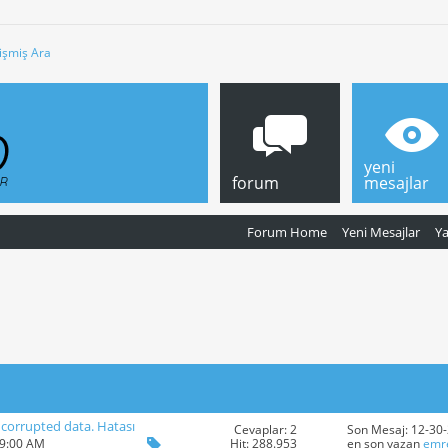
işmiş Ara
yeni
forum
mesajlar
Forum Home
Yeni Mesajlar
Y
 corrupted data. Hatası
Cevaplar: 2
Son Mesaj: 12-30
Hit: 288.953
09:00 AM
en son yazan
emr