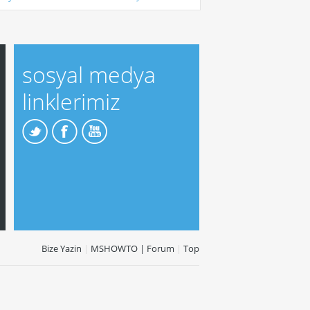
sosyal medya
linklerimiz
Bize Yazin
|
MSHOWTO | Forum
|
Top