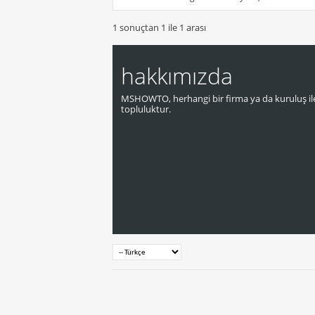
1 sonuçtan 1 ile 1 arası
hakkımızda
MSHOWTO, herhangi bir firma ya da kuruluş ile
topluluktur.