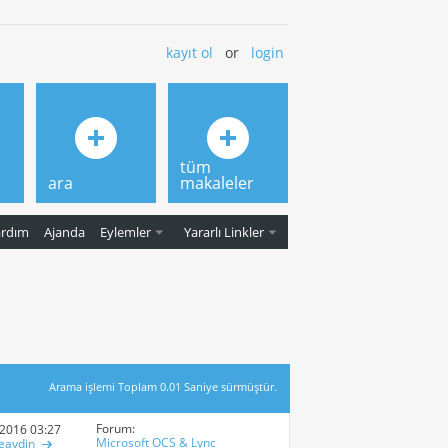
kayıt ol
or
login
tüm
ara
makaleler
ardım
Ajanda
Eylemler
Yararlı Linkler
Arama işlemi Toplam
0.01
Saniye sürmüştür.
Forum:
-2016
03:27 PM
Microsoft OCS & Lync
eaydin