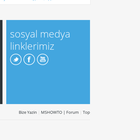
sosyal medya
linklerimiz
Bize Yazin
|
MSHOWTO | Forum
|
Top