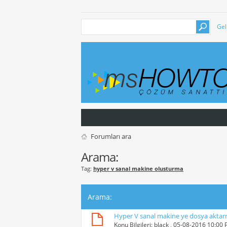
Gel
Forumları ara
Arama:
Tag:
hyper v sanal makine olusturma
Arama
:
Hyper V sanal makine ye dosya akta
Konu Bilgileri:
black
, 05-08-2016 10:00