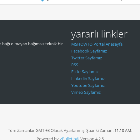
yararlı linkler
 bağı olmayan bağımsız teknik bir
MSHOWTO Portal Anasayfa
Facebook Sayfamız
Twitter Sayfamız
RSS
Flickr Sayfamız
Linkedin Sayfamız
Youtube Sayfamız
Vimeo Sayfamız
Tüm Zamanlar GMT +3 Olarak Ayarlanmış. Şuanki Zaman:
11:10 AM
.
Powered by
vBulletin®
Version 4.2.5