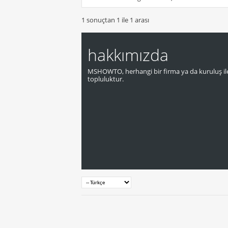
1 sonuçtan 1 ile 1 arası
hakkımızda
MSHOWTO, herhangi bir firma ya da kuruluş ile
topluluktur.