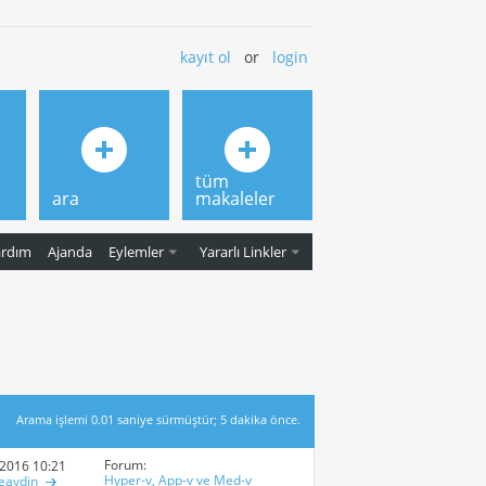
kayıt ol
or
login
tüm
ara
makaleler
ardım
Ajanda
Eylemler
Yararlı Linkler
Arama işlemi
0.01
saniye sürmüştür; 5 dakika önce.
Forum:
-2016
10:21 AM
Hyper-v, App-v ve Med-v
eaydin