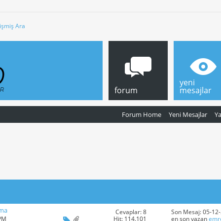
işmiş Ara
yeni
forum
mesajlar
Forum Home
Yeni Mesajlar
Y
rma
Cevaplar: 8
Son Mesaj: 05-12
Hit: 114.101
 PM
en son yazan
emr