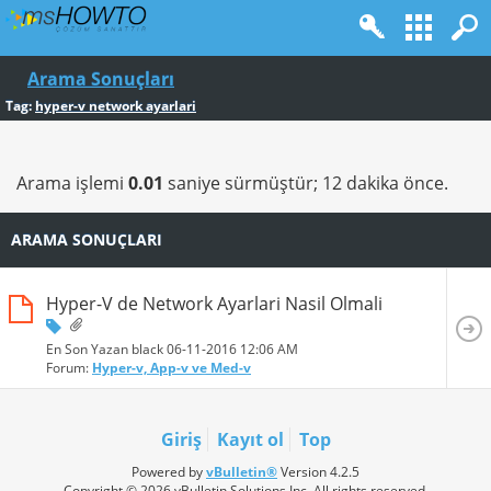
Arama Sonuçları
Tag:
hyper-v network ayarlari
Arama işlemi
0.01
saniye sürmüştür; 12 dakika önce.
ARAMA SONUÇLARI
Hyper-V de Network Ayarlari Nasil Olmali
En Son Yazan black 06-11-2016
12:06 AM
Forum:
Hyper-v, App-v ve Med-v
Giriş
Kayıt ol
Top
Powered by
vBulletin®
Version 4.2.5
Copyright © 2026 vBulletin Solutions Inc. All rights reserved.