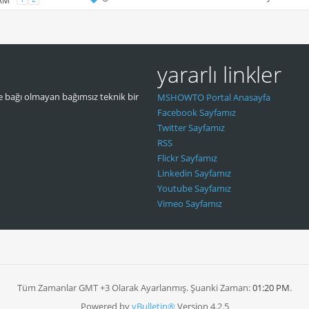
 AM
yararlı linkler
 bağı olmayan bağımsız teknik bir
MSHOWTO Portal Anasayfa
Facebook Sayfamız
Twitter Sayfamız
RSS
Flickr Sayfamız
Linkedin Sayfamız
Youtube Sayfamız
Vimeo Sayfamız
Tüm Zamanlar GMT +3 Olarak Ayarlanmış. Şuanki Zaman:
01:20 PM
.
Powered by
vBulletin®
Version 4.2.5