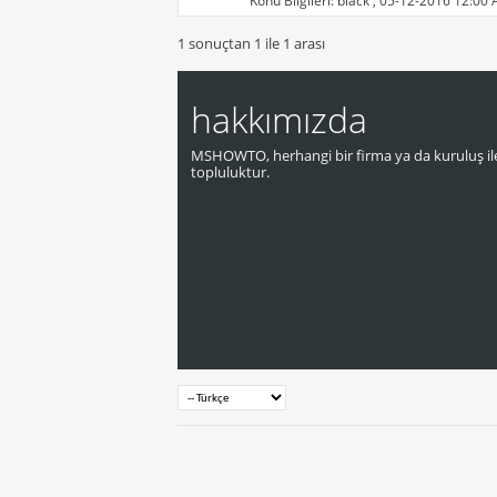
Konu Bilgileri:
black
, 05-12-2016 12:00
1 sonuçtan 1 ile 1 arası
hakkımızda
MSHOWTO, herhangi bir firma ya da kuruluş ile
topluluktur.