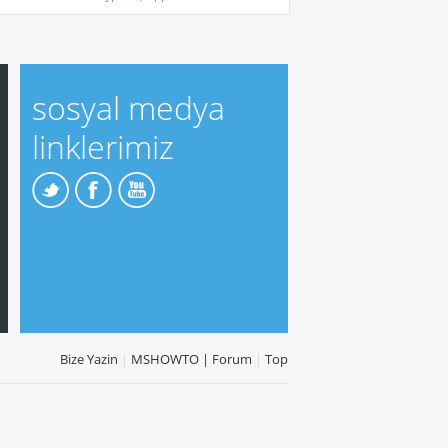
sosyal medya
linklerimiz
Bize Yazin
|
MSHOWTO | Forum
|
Top