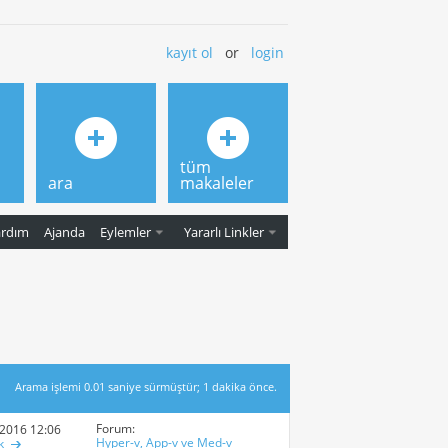
kayıt ol
or
login
tüm
ara
makaleler
ardım
Ajanda
Eylemler
Yararlı Linkler
Arama işlemi
0.01
saniye sürmüştür; 1 dakika önce.
Forum:
-2016
12:06 AM
Hyper-v, App-v ve Med-v
k