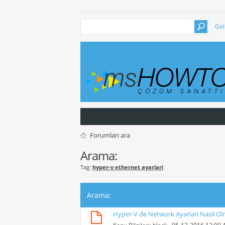
Gel
Forumları ara
Arama:
Tag:
hyper-v ethernet ayarlari
Arama
:
Hyper-V de Network Ayarlari Nasil Ol