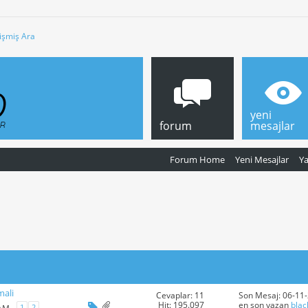
işmiş Ara
yeni
forum
mesajlar
Forum Home
Yeni Mesajlar
Y
mali
Cevaplar: 11
Son Mesaj: 06-11
Hit: 195.097
en son yazan
blac
1
2