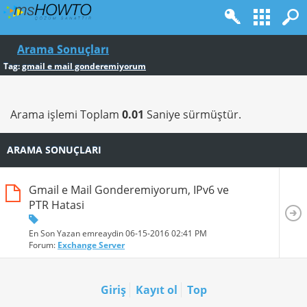
Arama Sonuçları
Tag:
gmail e mail gonderemiyorum
Arama işlemi Toplam
0.01
Saniye sürmüştür.
ARAMA SONUÇLARI
Gmail e Mail Gonderemiyorum, IPv6 ve
PTR Hatasi
En Son Yazan emreaydin 06-15-2016
02:41 PM
Forum:
Exchange Server
Giriş
Kayıt ol
Top