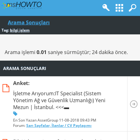
Arama Sonuçları
Tag:
bilgi işlem
Arama işlemi
0.01
saniye sürmüştür; 24 dakika önce.
ARAMA SONUÇLARI
Anket:
İşletme Arıyorum:IT Specialist (Sistem
Yönetim Ağ ve Güvenlik Uzmanlığı) Yeni
Mezun | İstanbul. <<<▬
En Son Yazan AssetGroup 11-08-2018
09:43 PM
Forum:
Sarı Sayfalar, İlanlar / CV Paylaşımı