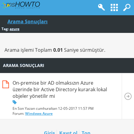
Arama Sonuçları
Tag:
azure
Arama işlemi Toplam
0.01
Saniye sürmüştür.
ARAMA SONUÇLARI
On-premise bir AD olmaksızın Azure
üzerinde bir Active Directory kurarak lokal
objeler yönetilir mi
En Son Yazan cumhuraltan 12-05-2017
11:57 PM
Forum:
Windows Azure
Giriş
Kayıt ol
Top