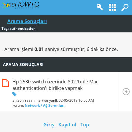
Arama Sonuçları
Tag:
authentication
Arama işlemi
0.01
saniye sürmüştür; 6 dakika önce.
ARAMA SONUÇLARI
Hp 2530 switch üzerinde 802.1x ile Mac
authentication'ı birlikte yapmak
En Son Yazan mertkanyanik 02-05-2019
10:56 AM
Forum:
Network / Ağ Sorunları
Giriş
Kayıt ol
Top