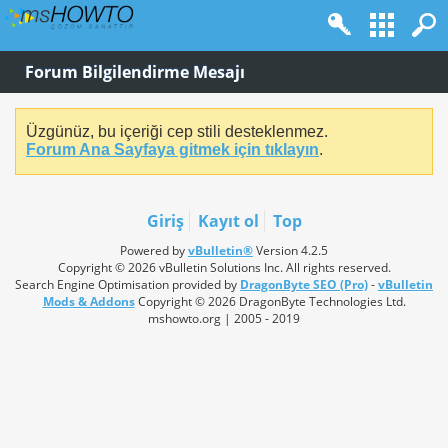
Forum Bilgilendirme Mesajı
Üzgünüz, bu içeriği cep stili desteklenmez.
Forum Ana Sayfaya gitmek için tıklayın
.
Giriş
Kayıt ol
Top
Powered by
vBulletin®
Version 4.2.5
Copyright © 2026 vBulletin Solutions Inc. All rights reserved.
Search Engine Optimisation provided by
DragonByte SEO (Pro)
-
vBulletin
Mods & Addons
Copyright © 2026 DragonByte Technologies Ltd.
mshowto.org | 2005 - 2019