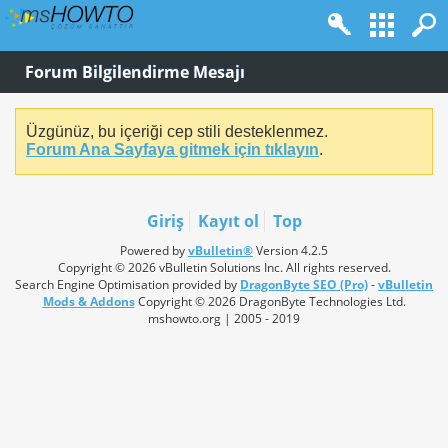
Forum Bilgilendirme Mesajı
Üzgünüz, bu içeriği cep stili desteklenmez.
Forum Ana Sayfaya gitmek için tıklayın
.
Giriş
Kayıt ol
Top
Powered by
vBulletin®
Version 4.2.5
Copyright © 2026 vBulletin Solutions Inc. All rights reserved.
Search Engine Optimisation provided by
DragonByte SEO (Pro)
-
vBulletin
Mods & Addons
Copyright © 2026 DragonByte Technologies Ltd.
mshowto.org | 2005 - 2019