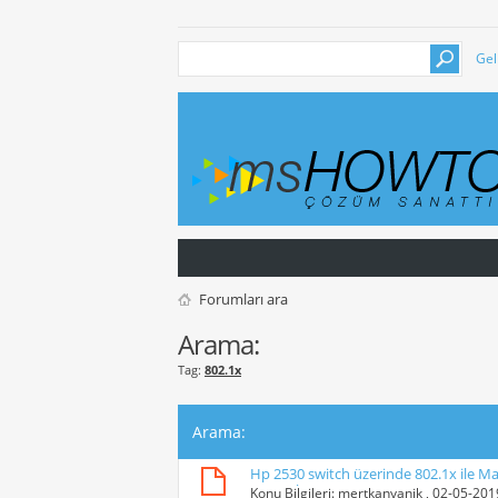
Gel
Forumları ara
Arama:
Tag:
802.1x
Arama
:
Hp 2530 switch üzerinde 802.1x ile Mac
yapmak
Konu Bilgileri:
mertkanyanik
, 02-05-20