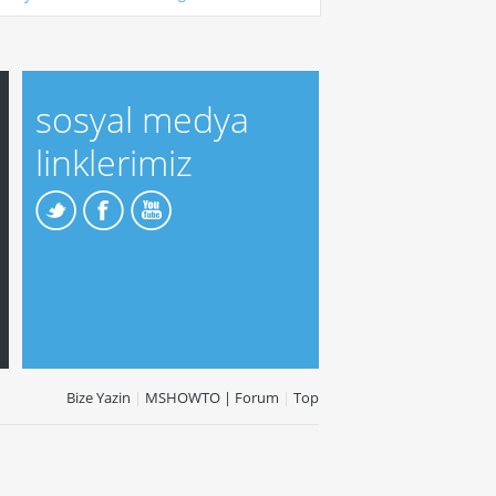
sosyal medya
linklerimiz
Bize Yazin
|
MSHOWTO | Forum
|
Top