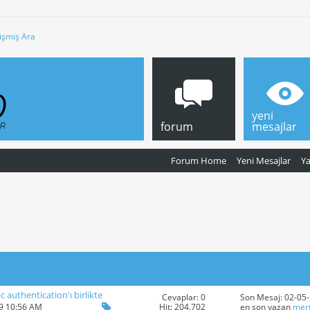
işmiş Ara
yeni
forum
mesajlar
Forum Home
Yeni Mesajlar
Y
 authentication'ı birlikte
Cevaplar: 0
Son Mesaj: 02-05
Hit: 204.702
19 10:56 AM
en son yazan
mer