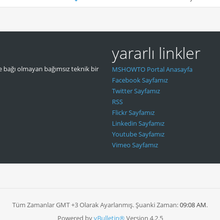
yararlı linkler
 bağı olmayan bağımsız teknik bir
MSHOWTO Portal Anasayfa
Facebook Sayfamız
Twitter Sayfamız
RSS
Flickr Sayfamız
Linkedin Sayfamız
Youtube Sayfamız
Vimeo Sayfamız
Tüm Zamanlar GMT +3 Olarak Ayarlanmış. Şuanki Zaman:
09:08 AM
.
Powered by
vBulletin®
Version 4.2.5