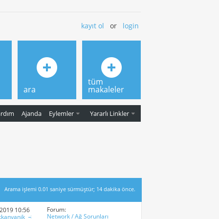
kayıt ol
or
login
tüm
ara
makaleler
ardım
Ajanda
Eylemler
Yararlı Linkler
Arama işlemi
0.01
saniye sürmüştür; 14 dakika önce.
Forum:
-2019
10:56 AM
Network / Ağ Sorunları
tkanyanik