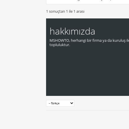
1 sonuçtan 1 ile 1 arası
hakkımızda
MSHOWTO, herhangi bir firma ya da kuruluş ile
topluluktur.