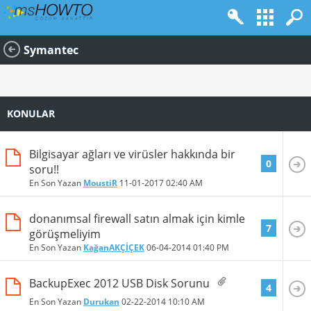
Symantec
KONULAR
Bilgisayar ağları ve virüsler hakkında bir
0
soru!!
En Son Yazan
MoustiR
11-01-2017
02:40 AM
donanımsal firewall satın almak için kimle
7
görüşmeliyim
En Son Yazan
KağanAKÇİÇEK
06-04-2014
01:40 PM
BackupExec 2012 USB Disk Sorunu
4
En Son Yazan
Durukan
02-22-2014
10:10 AM