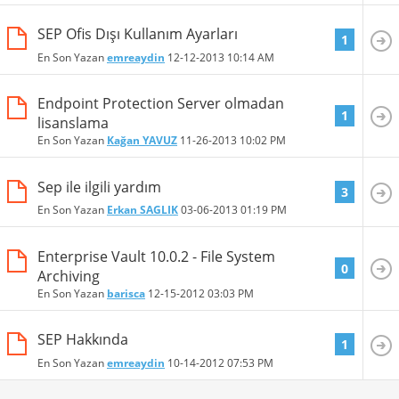
SEP Ofis Dışı Kullanım Ayarları
1
En Son Yazan
emreaydin
12-12-2013
10:14 AM
Endpoint Protection Server olmadan
1
lisanslama
En Son Yazan
Kağan YAVUZ
11-26-2013
10:02 PM
Sep ile ilgili yardım
3
En Son Yazan
Erkan SAGLIK
03-06-2013
01:19 PM
Enterprise Vault 10.0.2 - File System
0
Archiving
En Son Yazan
barisca
12-15-2012
03:03 PM
SEP Hakkında
1
En Son Yazan
emreaydin
10-14-2012
07:53 PM