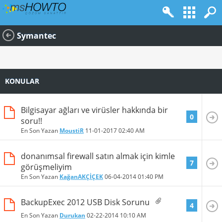
Symantec
KONULAR
Bilgisayar ağları ve virüsler hakkında bir
0
soru!!
En Son Yazan
MoustiR
11-01-2017
02:40 AM
donanımsal firewall satın almak için kimle
7
görüşmeliyim
En Son Yazan
KağanAKÇİÇEK
06-04-2014
01:40 PM
BackupExec 2012 USB Disk Sorunu
4
En Son Yazan
Durukan
02-22-2014
10:10 AM