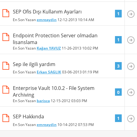
SEP Ofis Dışı Kullanım Ayarları
1
En Son Yazan
emreaydin
12-12-2013
10:14 AM
Endpoint Protection Server olmadan
1
lisanslama
En Son Yazan
Kağan YAVUZ
11-26-2013
10:02 PM
Sep ile ilgili yardım
3
En Son Yazan
Erkan SAGLIK
03-06-2013
01:19 PM
Enterprise Vault 10.0.2 - File System
0
Archiving
En Son Yazan
barisca
12-15-2012
03:03 PM
SEP Hakkında
1
En Son Yazan
emreaydin
10-14-2012
07:53 PM