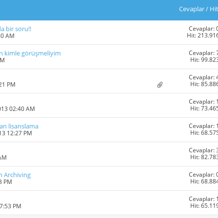
Cevaplar
/
Hi
Cevaplar: 
a bir soru!!
Hit: 213.91
40 AM
Cevaplar: 
in kimle görüşmeliyim
Hit: 99.82
PM
Cevaplar: 
Hit: 85.88
:21 PM
Cevaplar: 
Hit: 73.46
013 02:40 AM
Cevaplar: 
an lisanslama
Hit: 68.57
013 12:27 PM
Cevaplar: 
Hit: 82.78
 AM
Cevaplar: 
em Archiving
Hit: 68.88
03 PM
Cevaplar: 
Hit: 65.11
07:53 PM