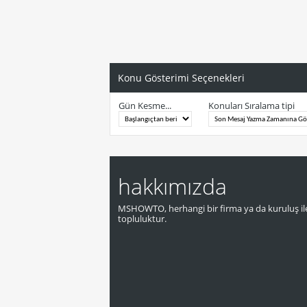
Konu Gösterimi Seçenekleri
Gün Kesme...
Konuları Sıralama tipi
hakkımızda
MSHOWTO, herhangi bir firma ya da kuruluş ile
topluluktur.