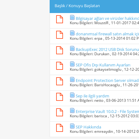
Başlık
/
Konuyu Başlatan
Bilgisayar ağları ve virüsler hakkınd
Konu Bilgileri:
MoustiR
, 11-01-2017 02:
donanımsal firewall satın almak iç
Konu Bilgileri:
erpa
, 05-13-2014 01:02 
BackupExec 2012 USB Disk Sorunu
Konu Bilgileri:
Durukan
, 02-19-2014 04
SEP Ofis Dışı Kullanım Ayarları
Konu Bilgileri:
gokayselimoglu
, 12-12-2
Endpoint Protection Server olmad
Konu Bilgileri:
BarisHocaoglu
, 11-26-2
Sep ile ilgili yardım
Konu Bilgileri:
netto
, 03-06-2013 11:51
Enterprise Vault 10.0.2 - File Syst
Konu Bilgileri:
barisca
, 12-15-2012 03:
SEP Hakkında
Konu Bilgileri:
emreaydin
, 10-14-2012 