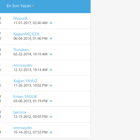
t
En Son Yazan
0
MoustiR
6
11-01-2017,
02:40 AM
7
KağanAKÇİÇEK
3
06-04-2014,
01:40 PM
4
Durukan
6
02-22-2014,
10:10 AM
1
emreaydin
5
12-12-2013,
10:14 AM
1
Kağan YAVUZ
5
11-26-2013,
10:02 PM
3
Erkan SAGLIK
3
03-06-2013,
01:19 PM
0
barisca
4
12-15-2012,
03:03 PM
1
emreaydin
9
10-14-2012,
07:53 PM