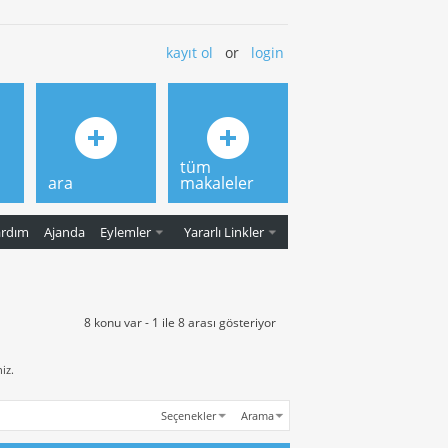
kayıt ol
or
login
tüm
ara
makaleler
ardım
Ajanda
Eylemler
Yararlı Linkler
8 konu var - 1 ile 8 arası gösteriyor
iz.
Seçenekler
Arama