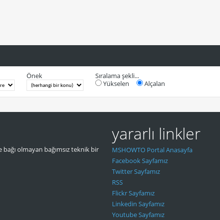
Önek
Sıralama şekli...
Yükselen
Alçalan
yararlı linkler
 bağı olmayan bağımsız teknik bir
MSHOWTO Portal Anasayfa
Facebook Sayfamız
Twitter Sayfamız
RSS
Flickr Sayfamız
Linkedin Sayfamız
Youtube Sayfamız