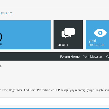
işmiş Ara
yeni
forum
mesajlar
Forum Home
Yeni Mesajlar
Y
c
Exec, Bright Mail, End Point Protection ve DLP ile ilgili yayınlanmış içeriğe ulaşabilirsin