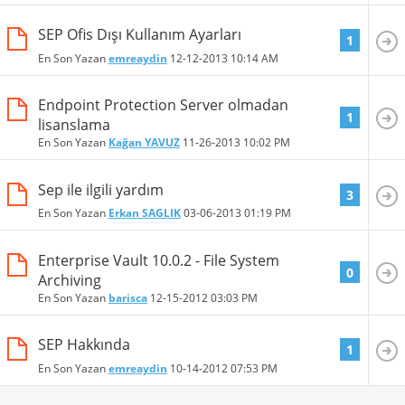
SEP Ofis Dışı Kullanım Ayarları
1
En Son Yazan
emreaydin
12-12-2013
10:14 AM
Endpoint Protection Server olmadan
1
lisanslama
En Son Yazan
Kağan YAVUZ
11-26-2013
10:02 PM
Sep ile ilgili yardım
3
En Son Yazan
Erkan SAGLIK
03-06-2013
01:19 PM
Enterprise Vault 10.0.2 - File System
0
Archiving
En Son Yazan
barisca
12-15-2012
03:03 PM
SEP Hakkında
1
En Son Yazan
emreaydin
10-14-2012
07:53 PM