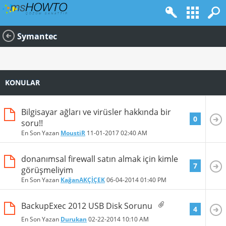
Symantec
KONULAR
Bilgisayar ağları ve virüsler hakkında bir
0
soru!!
En Son Yazan
MoustiR
11-01-2017
02:40 AM
donanımsal firewall satın almak için kimle
7
görüşmeliyim
En Son Yazan
KağanAKÇİÇEK
06-04-2014
01:40 PM
BackupExec 2012 USB Disk Sorunu
4
En Son Yazan
Durukan
02-22-2014
10:10 AM