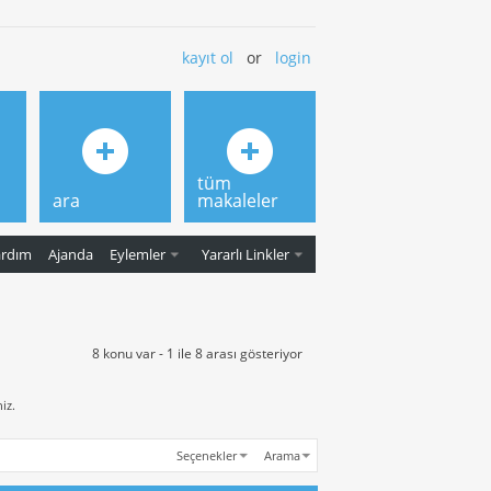
kayıt ol
or
login
tüm
ara
makaleler
ardım
Ajanda
Eylemler
Yararlı Linkler
8 konu var - 1 ile 8 arası gösteriyor
iz.
Seçenekler
Arama