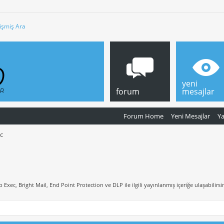
işmiş Ara
yeni
forum
mesajlar
Forum Home
Yeni Mesajlar
Y
c
Exec, Bright Mail, End Point Protection ve DLP ile ilgili yayınlanmış içeriğe ulaşabilirsin