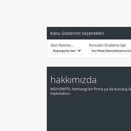
Konu Gösterimi Seçenekleri
Gün Kesme...
Konuları Sıralama tipi
hakkımızda
MSHOWTO, herhangi bir firma ya da kuruluş ile
topluluktur.