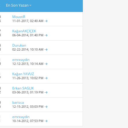
t
En Son Yazan
0
MoustiR
6
11-01-2017,
02:40 AM
7
KağanAKÇİÇEK
3
06-04-2014,
01:40 PM
4
Durukan
8
02-22-2014,
10:10 AM
1
emreaydin
0
12-12-2013,
10:14 AM
1
Kağan YAVUZ
7
11-26-2013,
10:02 PM
3
Erkan SAGLIK
2
03-06-2013,
01:19 PM
0
barisca
5
12-15-2012,
03:03 PM
1
emreaydin
1
10-14-2012,
07:53 PM