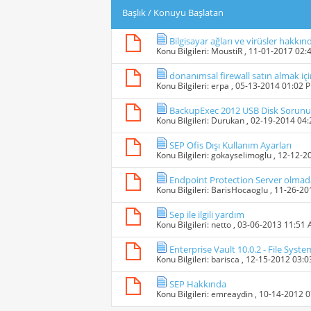
Başlık
/
Konuyu Başlatan
Bilgisayar ağları ve virüsler hakkınd
Konu Bilgileri:
MoustiR
, 11-01-2017 02:
donanımsal firewall satın almak iç
Konu Bilgileri:
erpa
, 05-13-2014 01:02 
BackupExec 2012 USB Disk Sorunu
Konu Bilgileri:
Durukan
, 02-19-2014 04
SEP Ofis Dışı Kullanım Ayarları
Konu Bilgileri:
gokayselimoglu
, 12-12-2
Endpoint Protection Server olmad
Konu Bilgileri:
BarisHocaoglu
, 11-26-2
Sep ile ilgili yardım
Konu Bilgileri:
netto
, 03-06-2013 11:51
Enterprise Vault 10.0.2 - File Syst
Konu Bilgileri:
barisca
, 12-15-2012 03:
SEP Hakkında
Konu Bilgileri:
emreaydin
, 10-14-2012 