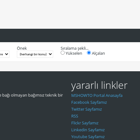
Önek
Sıralama şekli...
Yükselen
Alçalan
yararlı linkler
 bağı olmayan bağımsız teknik bir
MSHOWTO Portal Anasayfa
Facebook Sayfamız
Twitter Sayfamız
RSS
Flickr Sayfamız
Linkedin Sayfamız
Youtube Sayfamız