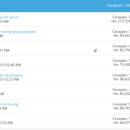
Cevaplar
/
Hi
Cevaplar: 
a bir soru!!
Hit: 213.72
40 AM
Cevaplar: 
in kimle görüşmeliyim
Hit: 99.64
PM
Cevaplar: 
Hit: 85.75
:21 PM
Cevaplar: 
Hit: 73.34
013 02:40 AM
Cevaplar: 
an lisanslama
Hit: 68.43
013 12:27 PM
Cevaplar: 
Hit: 82.63
 AM
Cevaplar: 
em Archiving
Hit: 68.76
03 PM
Cevaplar: 
Hit: 64.97
07:53 PM