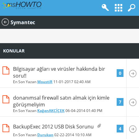
Symantec
KONULAR
Bilgisayar ağları ve virüsler hakkında bir
0
soru!!
En Son Yazan
MoustiR
11-01-2017
02:40 AM
donanımsal firewall satın almak için kimle
7
görüşmeliyim
En Son Yazan
KağanAKÇİÇEK
06-04-2014
01:40 PM
BackupExec 2012 USB Disk Sorunu
4
En Son Yazan
Durukan
02-22-2014
10:10 AM