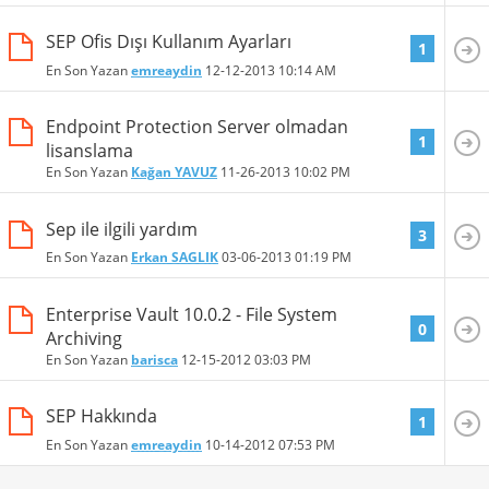
SEP Ofis Dışı Kullanım Ayarları
1
En Son Yazan
emreaydin
12-12-2013
10:14 AM
Endpoint Protection Server olmadan
1
lisanslama
En Son Yazan
Kağan YAVUZ
11-26-2013
10:02 PM
Sep ile ilgili yardım
3
En Son Yazan
Erkan SAGLIK
03-06-2013
01:19 PM
Enterprise Vault 10.0.2 - File System
0
Archiving
En Son Yazan
barisca
12-15-2012
03:03 PM
SEP Hakkında
1
En Son Yazan
emreaydin
10-14-2012
07:53 PM