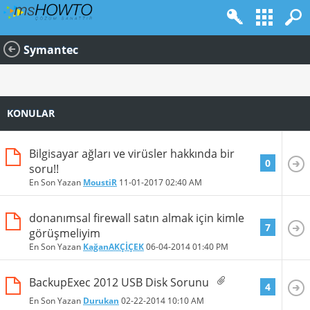
Symantec
KONULAR
Bilgisayar ağları ve virüsler hakkında bir
0
soru!!
En Son Yazan
MoustiR
11-01-2017
02:40 AM
donanımsal firewall satın almak için kimle
7
görüşmeliyim
En Son Yazan
KağanAKÇİÇEK
06-04-2014
01:40 PM
BackupExec 2012 USB Disk Sorunu
4
En Son Yazan
Durukan
02-22-2014
10:10 AM