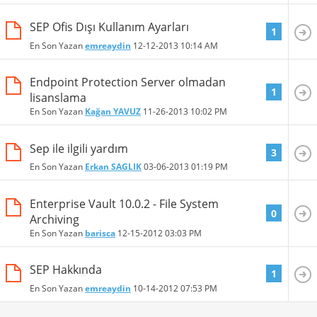
SEP Ofis Dışı Kullanım Ayarları
1
En Son Yazan
emreaydin
12-12-2013
10:14 AM
Endpoint Protection Server olmadan
1
lisanslama
En Son Yazan
Kağan YAVUZ
11-26-2013
10:02 PM
Sep ile ilgili yardım
3
En Son Yazan
Erkan SAGLIK
03-06-2013
01:19 PM
Enterprise Vault 10.0.2 - File System
0
Archiving
En Son Yazan
barisca
12-15-2012
03:03 PM
SEP Hakkında
1
En Son Yazan
emreaydin
10-14-2012
07:53 PM