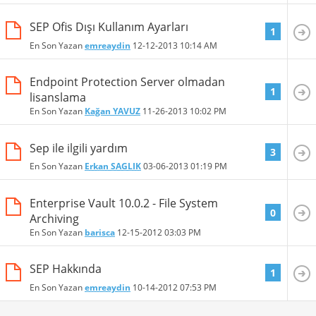
SEP Ofis Dışı Kullanım Ayarları
1
En Son Yazan
emreaydin
12-12-2013
10:14 AM
Endpoint Protection Server olmadan
1
lisanslama
En Son Yazan
Kağan YAVUZ
11-26-2013
10:02 PM
Sep ile ilgili yardım
3
En Son Yazan
Erkan SAGLIK
03-06-2013
01:19 PM
Enterprise Vault 10.0.2 - File System
0
Archiving
En Son Yazan
barisca
12-15-2012
03:03 PM
SEP Hakkında
1
En Son Yazan
emreaydin
10-14-2012
07:53 PM