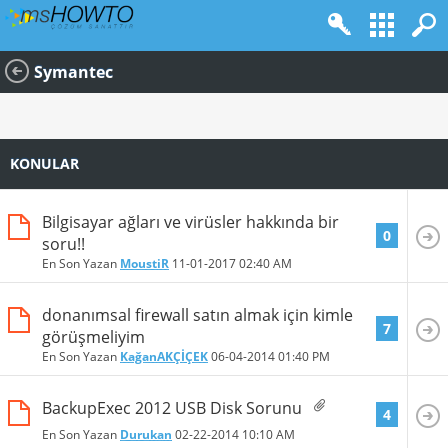
Symantec
KONULAR
Bilgisayar ağları ve virüsler hakkında bir
0
soru!!
En Son Yazan
MoustiR
11-01-2017
02:40 AM
donanımsal firewall satın almak için kimle
7
görüşmeliyim
En Son Yazan
KağanAKÇİÇEK
06-04-2014
01:40 PM
BackupExec 2012 USB Disk Sorunu
4
En Son Yazan
Durukan
02-22-2014
10:10 AM