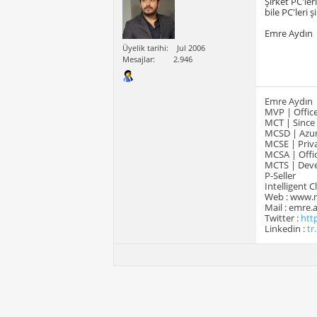
Şirket PC'le
bile PC'leri ş
Emre Aydın
Üyelik tarihi
Jul 2006
Mesajlar
2.946
Emre Aydın
MVP | Office
MCT | Since
MCSD | Azur
MCSE | Priva
MCSA | Offic
MCTS | Devel
P-Seller
Intelligent 
Web : www.
Mail : emre
Twitter :
htt
Linkedin :
tr