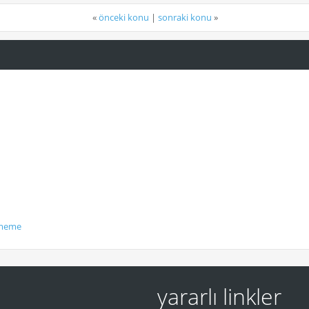
«
önceki konu
|
sonraki konu
»
ememe
yararlı linkler