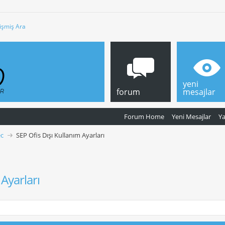
işmiş Ara
yeni
forum
mesajlar
Forum Home
Yeni Mesajlar
Y
c
SEP Ofis Dışı Kullanım Ayarları
 Ayarları