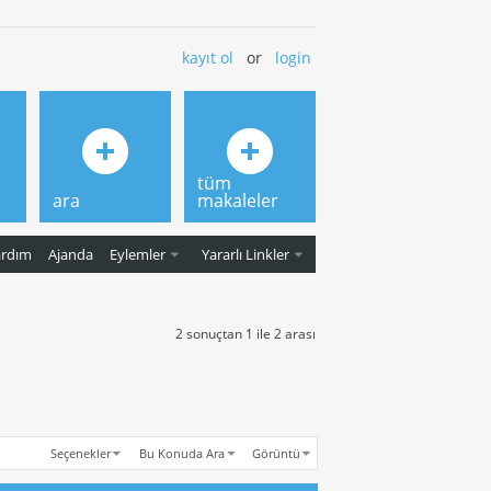
kayıt ol
or
login
tüm
ara
makaleler
ardım
Ajanda
Eylemler
Yararlı Linkler
2 sonuçtan 1 ile 2 arası
Seçenekler
Bu Konuda Ara
Görüntü