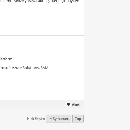
çözümü işinize yarayacaktır. Şirket dışındayken
Platform
crosoft Azure Solutions, SAM
Alıntı
Hızlı Erişim
Symantec
Top