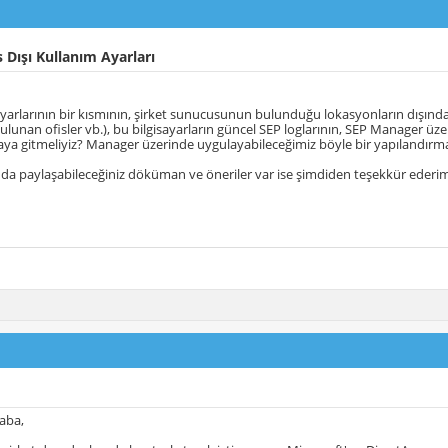
 Dışı Kullanım Ayarları
sayarlarının bir kısmının, şirket sunucusunun bulunduğu lokasyonların dışında 
lunan ofisler vb.), bu bilgisayarların güncel SEP loglarının, SEP Manager üzer
ya gitmeliyiz? Manager üzerinde uygulayabileceğimiz böyle bir yapılandırma
a paylaşabileceğiniz döküman ve öneriler var ise şimdiden teşekkür ederim
aba,