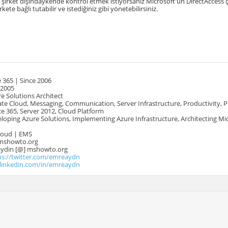
ri şirket dışındaykende kontrol etmek istiyorsanız Microsoft'un DirectAccess 
irkete bağlı tutabilir ve istediğiniz gibi yönetebilirsiniz.
 365 | Since 2006
 2005
e Solutions Architect
te Cloud, Messaging, Communication, Server Infrastructure, Productivity, 
e 365, Server 2012, Cloud Platform
oping Azure Solutions, Implementing Azure Infrastructure, Architecting Mi
Cloud | EMS
mshowto.org
.aydin [@] mshowto.org
ps://twitter.com/emreaydn
.linkedin.com/in/emreaydn