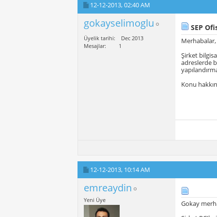
12-12-2013,
02:40 AM
gokayselimoglu
SEP Ofis
Üyelik tarihi
Dec 2013
Merhabalar,
Mesajlar
1
Şirket bilgi
adreslerde bu
yapılandırma
Konu hakkınd
12-12-2013,
10:14 AM
emreaydin
Yeni Üye
Gokay merh