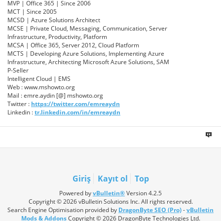
MVP | Office 365 | Since 2006
MCT | Since 2005
MCSD | Azure Solutions Architect
MCSE | Private Cloud, Messaging, Communication, Server
Infrastructure, Productivity, Platform
MCSA | Office 365, Server 2012, Cloud Platform
MCTS | Developing Azure Solutions, Implementing Azure
Infrastructure, Architecting Microsoft Azure Solutions, SAM
P-Seller
Intelligent Cloud | EMS
Web : www.mshowto.org
Mail : emre.aydin [@] mshowto.org
Twitter :
https://twitter.com/emreaydn
Linkedin :
tr.linkedin.com/in/emreaydn
Giriş
Kayıt ol
Top
Powered by
vBulletin®
Version 4.2.5
Copyright © 2026 vBulletin Solutions Inc. All rights reserved.
Search Engine Optimisation provided by
DragonByte SEO (Pro)
-
vBulletin
Mods & Addons
Copyright © 2026 DragonByte Technologies Ltd.