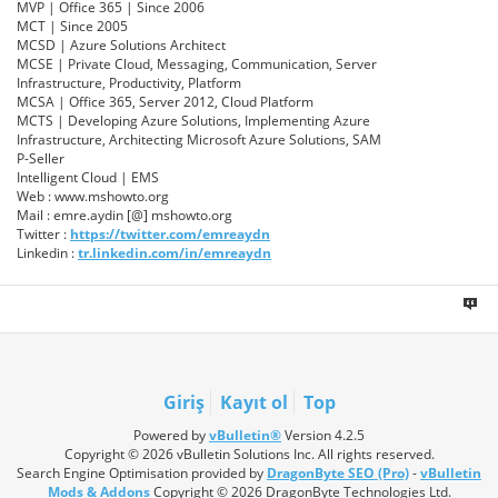
MVP | Office 365 | Since 2006
MCT | Since 2005
MCSD | Azure Solutions Architect
MCSE | Private Cloud, Messaging, Communication, Server
Infrastructure, Productivity, Platform
MCSA | Office 365, Server 2012, Cloud Platform
MCTS | Developing Azure Solutions, Implementing Azure
Infrastructure, Architecting Microsoft Azure Solutions, SAM
P-Seller
Intelligent Cloud | EMS
Web : www.mshowto.org
Mail : emre.aydin [@] mshowto.org
Twitter :
https://twitter.com/emreaydn
Linkedin :
tr.linkedin.com/in/emreaydn
Giriş
Kayıt ol
Top
Powered by
vBulletin®
Version 4.2.5
Copyright © 2026 vBulletin Solutions Inc. All rights reserved.
Search Engine Optimisation provided by
DragonByte SEO (Pro)
-
vBulletin
Mods & Addons
Copyright © 2026 DragonByte Technologies Ltd.