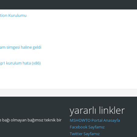
ition Kurulumu
am simgesi haline geldi
sp1 kurulum hata (x86)
yararlı linkler
 bağı olmayan bağımsız teknik bir
MSHOWTO Portal Anasayfa
Facebook Sayfamız
Twitter Sayfamız