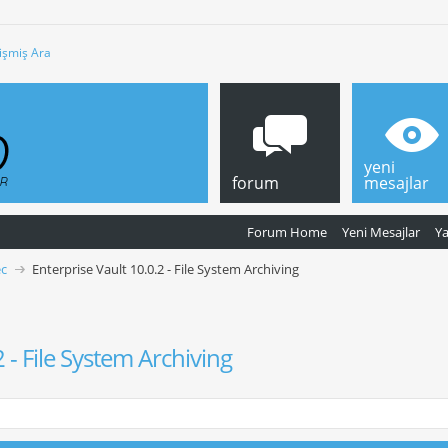
işmiş Ara
yeni
forum
mesajlar
Forum Home
Yeni Mesajlar
Y
c
Enterprise Vault 10.0.2 - File System Archiving
2 - File System Archiving