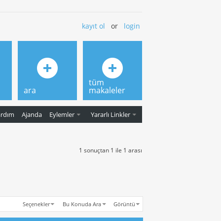
kayıt ol
or
login
tüm
ara
makaleler
ardım
Ajanda
Eylemler
Yararlı Linkler
1 sonuçtan 1 ile 1 arası
Seçenekler
Bu Konuda Ara
Görüntü