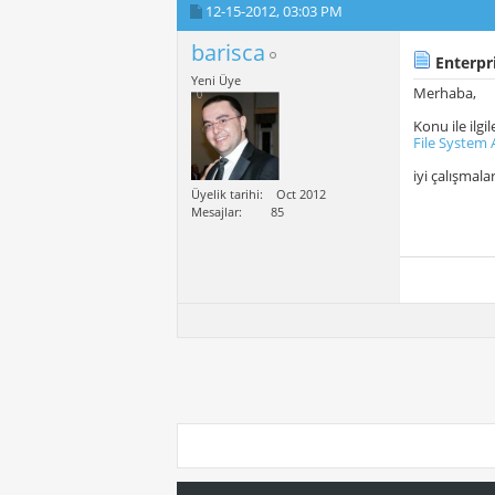
12-15-2012,
03:03 PM
barisca
Enterpri
Yeni Üye
Merhaba,
Konu ile ilgil
File System
iyi çalışmala
Üyelik tarihi
Oct 2012
Mesajlar
85