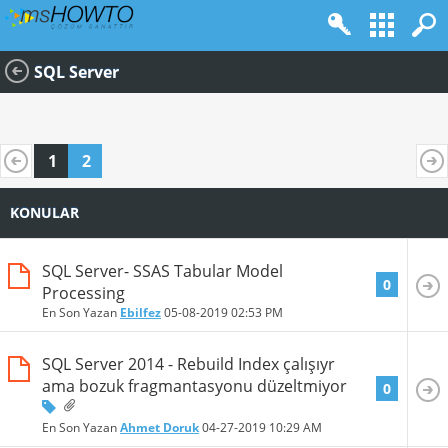
SQL Server
1
2
KONULAR
SQL Server- SSAS Tabular Model
0
Processing
En Son Yazan
Ebilfez
05-08-2019
02:53 PM
SQL Server 2014 - Rebuild Index çalışıyr
ama bozuk fragmantasyonu düzeltmiyor
0
En Son Yazan
Ahmet Doruk
04-27-2019
10:29 AM