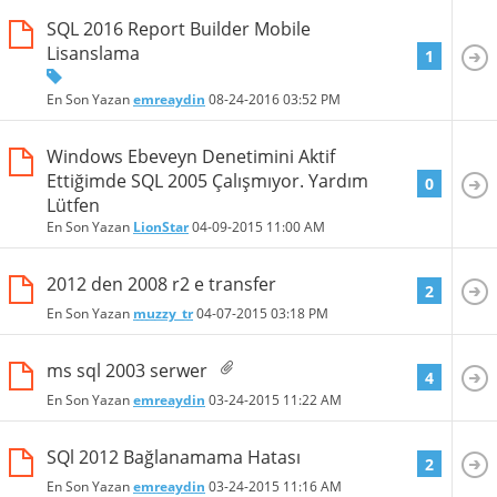
SQL 2016 Report Builder Mobile
Lisanslama
1
En Son Yazan
emreaydin
08-24-2016
03:52 PM
Windows Ebeveyn Denetimini Aktif
Ettiğimde SQL 2005 Çalışmıyor. Yardım
0
Lütfen
En Son Yazan
LionStar
04-09-2015
11:00 AM
2012 den 2008 r2 e transfer
2
En Son Yazan
muzzy_tr
04-07-2015
03:18 PM
ms sql 2003 serwer
4
En Son Yazan
emreaydin
03-24-2015
11:22 AM
SQl 2012 Bağlanamama Hatası
2
En Son Yazan
emreaydin
03-24-2015
11:16 AM