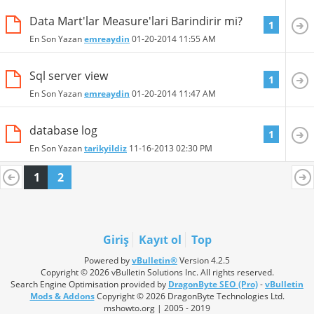
Data Mart'lar Measure'lari Barindirir mi?
1
En Son Yazan
emreaydin
01-20-2014
11:55 AM
Sql server view
1
En Son Yazan
emreaydin
01-20-2014
11:47 AM
database log
1
En Son Yazan
tarikyildiz
11-16-2013
02:30 PM
1
2
Giriş
Kayıt ol
Top
Powered by
vBulletin®
Version 4.2.5
Copyright © 2026 vBulletin Solutions Inc. All rights reserved.
Search Engine Optimisation provided by
DragonByte SEO (Pro)
-
vBulletin
Mods & Addons
Copyright © 2026 DragonByte Technologies Ltd.
mshowto.org | 2005 - 2019