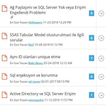
Ağ Paylaşımı ve SQL Server Yok veya Erişim
Engellendi Problemi
9
En Son Yazan
ifollowers
11-23-2018
12:29 PM
SSAS Tabular Model olusturulmasi ile ilgili
0
sorular
En Son Yazan
Ebil
10-28-2018
01:12 PM
Aynı ID olanları unique etme
1
En Son Yazan
Baki Abacı
05-24-2018
12:12 AM
Sql enjeksiyon ve korunma
0
En Son Yazan
ali tuner
02-01-2017
09:13 PM
Active Directory ve SQL Server Erişim
1
En Son Yazan
emreaydin
11-12-2016
11:57 PM