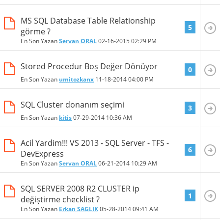
MS SQL Database Table Relationship
5
görme ?
En Son Yazan
Servan ORAL
02-16-2015
02:29 PM
Stored Procedur Boş Değer Dönüyor
0
En Son Yazan
umitozkanx
11-18-2014
04:00 PM
SQL Cluster donanım seçimi
3
En Son Yazan
kitis
07-29-2014
10:36 AM
Acil Yardim!!! VS 2013 - SQL Server - TFS -
6
DevExpress
En Son Yazan
Servan ORAL
06-21-2014
10:29 AM
SQL SERVER 2008 R2 CLUSTER ip
1
değiştirme checklist ?
En Son Yazan
Erkan SAGLIK
05-28-2014
09:41 AM