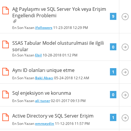
Ağ Paylaşımı ve SQL Server Yok veya Erişim
Engellendi Problemi
9
En Son Yazan
ifollowers
11-23-2018
12:29 PM
SSAS Tabular Model olusturulmasi ile ilgili
0
sorular
En Son Yazan
Ebil
10-28-2018
01:12 PM
Aynı ID olanları unique etme
1
En Son Yazan
Baki Abacı
05-24-2018
12:12 AM
Sql enjeksiyon ve korunma
0
En Son Yazan
ali tuner
02-01-2017
09:13 PM
Active Directory ve SQL Server Erişim
1
En Son Yazan
emreaydin
11-12-2016
11:57 PM