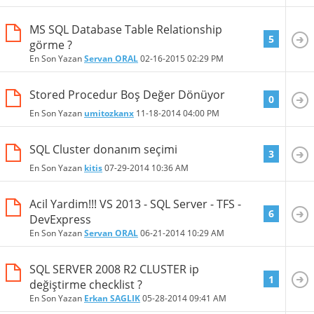
MS SQL Database Table Relationship
5
görme ?
En Son Yazan
Servan ORAL
02-16-2015
02:29 PM
Stored Procedur Boş Değer Dönüyor
0
En Son Yazan
umitozkanx
11-18-2014
04:00 PM
SQL Cluster donanım seçimi
3
En Son Yazan
kitis
07-29-2014
10:36 AM
Acil Yardim!!! VS 2013 - SQL Server - TFS -
6
DevExpress
En Son Yazan
Servan ORAL
06-21-2014
10:29 AM
SQL SERVER 2008 R2 CLUSTER ip
1
değiştirme checklist ?
En Son Yazan
Erkan SAGLIK
05-28-2014
09:41 AM