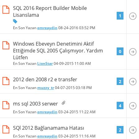
SQL 2016 Report Builder Mobile
Lisanslama
1
En Son Yazan
emreaydin
08-24-2016
03:52 PM
Windows Ebeveyn Denetimini Aktif
Ettiğimde SQL 2005 Çalışmıyor. Yardım
0
Lütfen
En Son Yazan
LionStar
04-09-2015
11:00 AM
2012 den 2008 r2 e transfer
2
En Son Yazan
muzzy_tr
04-07-2015
03:18 PM
ms sql 2003 serwer
4
En Son Yazan
emreaydin
03-24-2015
11:22 AM
SQl 2012 Bağlanamama Hatası
2
En Son Yazan
emreaydin
03-24-2015
11:16 AM