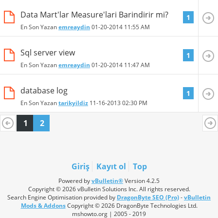
Data Mart'lar Measure'lari Barindirir mi?
1
En Son Yazan
emreaydin
01-20-2014
11:55 AM
Sql server view
1
En Son Yazan
emreaydin
01-20-2014
11:47 AM
database log
1
En Son Yazan
tarikyildiz
11-16-2013
02:30 PM
1
2
Giriş
Kayıt ol
Top
Powered by
vBulletin®
Version 4.2.5
Copyright © 2026 vBulletin Solutions Inc. All rights reserved.
Search Engine Optimisation provided by
DragonByte SEO (Pro)
-
vBulletin
Mods & Addons
Copyright © 2026 DragonByte Technologies Ltd.
mshowto.org | 2005 - 2019