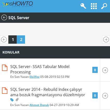
SQL Server
1
2
KONULAR
SQL Server- SSAS Tabular Model
0
Processing
En Son Yazan
Ebilfez
05-08-2019
02:53 PM
SQL Server 2014 - Rebuild Index çalışıyr
ama bozuk fragmantasyonu düzeltmiyor
0
En Son Yazan
Ahmet Doruk
04-27-2019
10:29 AM