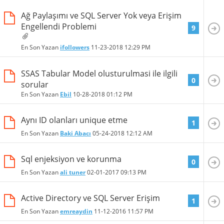
Ağ Paylaşımı ve SQL Server Yok veya Erişim
Engellendi Problemi
9
En Son Yazan
ifollowers
11-23-2018
12:29 PM
SSAS Tabular Model olusturulmasi ile ilgili
0
sorular
En Son Yazan
Ebil
10-28-2018
01:12 PM
Aynı ID olanları unique etme
1
En Son Yazan
Baki Abacı
05-24-2018
12:12 AM
Sql enjeksiyon ve korunma
0
En Son Yazan
ali tuner
02-01-2017
09:13 PM
Active Directory ve SQL Server Erişim
1
En Son Yazan
emreaydin
11-12-2016
11:57 PM