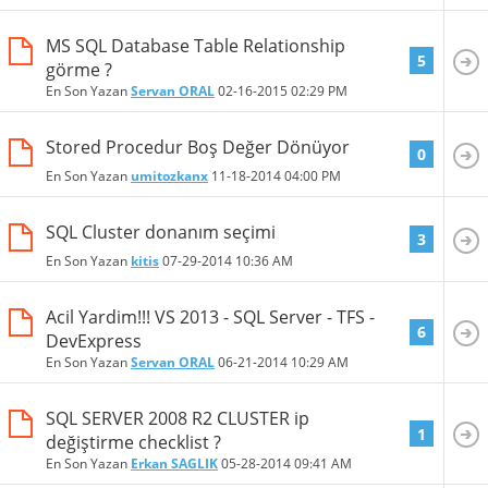
MS SQL Database Table Relationship
5
görme ?
En Son Yazan
Servan ORAL
02-16-2015
02:29 PM
Stored Procedur Boş Değer Dönüyor
0
En Son Yazan
umitozkanx
11-18-2014
04:00 PM
SQL Cluster donanım seçimi
3
En Son Yazan
kitis
07-29-2014
10:36 AM
Acil Yardim!!! VS 2013 - SQL Server - TFS -
6
DevExpress
En Son Yazan
Servan ORAL
06-21-2014
10:29 AM
SQL SERVER 2008 R2 CLUSTER ip
1
değiştirme checklist ?
En Son Yazan
Erkan SAGLIK
05-28-2014
09:41 AM