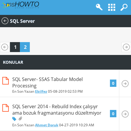
SQL Server
1
2
KONULAR
SQL Server- SSAS Tabular Model
0
Processing
En Son Yazan
Ebilfez
05-08-2019
02:53 PM
SQL Server 2014 - Rebuild Index çalışıyr
ama bozuk fragmantasyonu düzeltmiyor
0
En Son Yazan
Ahmet Doruk
04-27-2019
10:29 AM