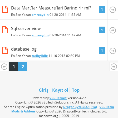
Data Mart'lar Measure'lari Barindirir mi?
1
En Son Yazan
emreaydin
01-20-2014
11:55 AM
Sql server view
1
En Son Yazan
emreaydin
01-20-2014
11:47 AM
database log
1
En Son Yazan
tarikyildiz
11-16-2013
02:30 PM
1
2
Giriş
Kayıt ol
Top
Powered by
vBulletin®
Version 4.2.5
Copyright © 2026 vBulletin Solutions Inc. All rights reserved.
Search Engine Optimisation provided by
DragonByte SEO (Pro)
-
vBulletin
Mods & Addons
Copyright © 2026 DragonByte Technologies Ltd.
mshowto.org | 2005 - 2019