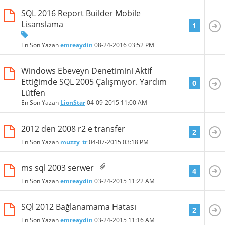
SQL 2016 Report Builder Mobile
Lisanslama
1
En Son Yazan
emreaydin
08-24-2016
03:52 PM
Windows Ebeveyn Denetimini Aktif
Ettiğimde SQL 2005 Çalışmıyor. Yardım
0
Lütfen
En Son Yazan
LionStar
04-09-2015
11:00 AM
2012 den 2008 r2 e transfer
2
En Son Yazan
muzzy_tr
04-07-2015
03:18 PM
ms sql 2003 serwer
4
En Son Yazan
emreaydin
03-24-2015
11:22 AM
SQl 2012 Bağlanamama Hatası
2
En Son Yazan
emreaydin
03-24-2015
11:16 AM