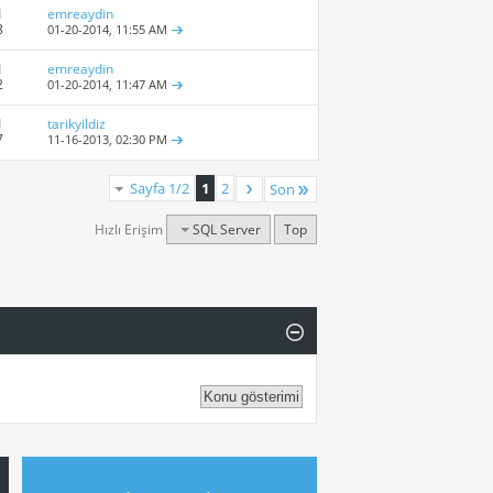
1
emreaydin
8
01-20-2014,
11:55 AM
1
emreaydin
2
01-20-2014,
11:47 AM
1
tarikyildiz
7
11-16-2013,
02:30 PM
Sayfa 1/2
1
2
Son
Hızlı Erişim
SQL Server
Top