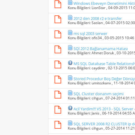
Windows Ebeveyn Denetimini Aktif
Konu Bilgileri:
LionStar
, 04-09-2015 11
2012 den 2008 r2 e transfer
Konu Bilgileri:
Saslan
, 04-07-2015 02:3
ms sql 2003 serwer
Konu Bilgileri:
ofis34
, 03-05-2015 10:4
SQl 2012 Bağlanamama Hatası
Konu Bilgileri:
Ahmet Doruk
, 03-10-201
MS SQL Database Table Relations
Konu Bilgileri:
caydintr
, 02-13-2015 06:
Stored Procedur Boş Değer Dönüy
Konu Bilgileri:
umitozkanx
, 11-18-2014
SQL Cluster donanım seçimi
Konu Bilgileri:
cihgun
, 07-24-2014 01:1
Acil Yardim!!! VS 2013 - SQL Server
Konu Bilgileri:
Janis
, 06-19-2014 04:55 
SQL SERVER 2008 R2 CLUSTER ip değ
Konu Bilgileri:
cihgun
, 05-27-2014 11:2