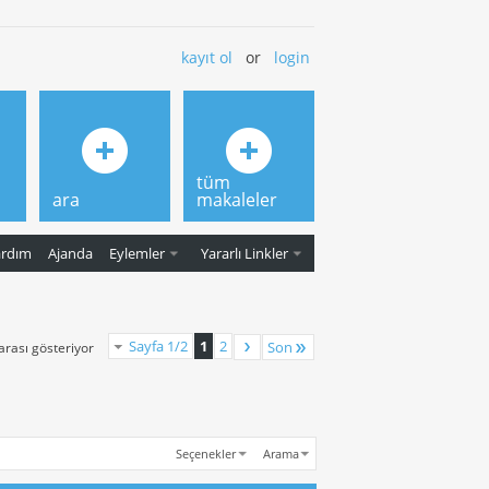
kayıt ol
or
login
tüm
ara
makaleler
ardım
Ajanda
Eylemler
Yararlı Linkler
Sayfa 1/2
1
2
Son
 arası gösteriyor
Seçenekler
Arama