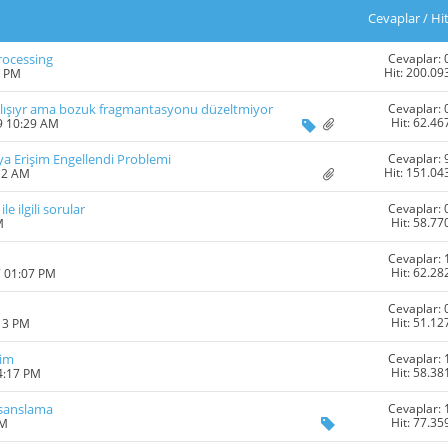
Cevaplar
/
Hi
Cevaplar: 
rocessing
Hit: 200.09
3 PM
Cevaplar: 
çalışıyr ama bozuk fragmantasyonu düzeltmiyor
Hit: 62.46
9 10:29 AM
Cevaplar: 
ya Erişim Engellendi Problemi
Hit: 151.04
12 AM
Cevaplar: 
 ilgili sorular
Hit: 58.77
M
Cevaplar: 
Hit: 62.28
7 01:07 PM
Cevaplar: 
Hit: 51.12
:13 PM
Cevaplar: 
şim
Hit: 58.38
4:17 PM
Cevaplar: 
isanslama
Hit: 77.35
AM