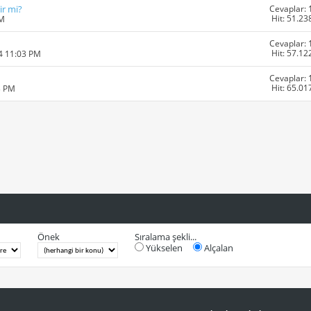
Cevaplar: 
ir mi?
Hit: 51.23
PM
Cevaplar: 
Hit: 57.12
4 11:03 PM
Cevaplar: 
Hit: 65.01
3 PM
Önek
Sıralama şekli...
Yükselen
Alçalan