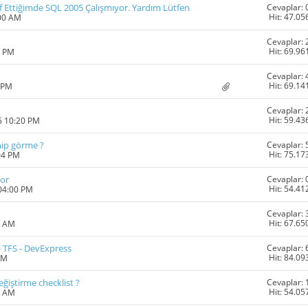
Cevaplar: 
 Ettiğimde SQL 2005 Çalışmıyor. Yardım Lütfen
Hit: 47.05
:00 AM
Cevaplar: 
Hit: 69.96
0 PM
Cevaplar: 
Hit: 69.14
6 PM
Cevaplar: 
Hit: 59.43
5 10:20 PM
Cevaplar: 
hip görme ?
Hit: 75.17
04 PM
Cevaplar: 
or
Hit: 54.41
 04:00 PM
Cevaplar: 
Hit: 67.65
1 AM
Cevaplar: 
 - TFS - DevExpress
Hit: 84.09
AM
Cevaplar: 
iştirme checklist ?
Hit: 54.05
1 AM