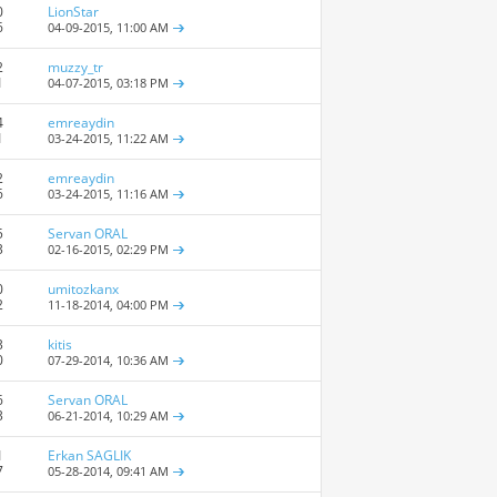
0
LionStar
6
04-09-2015,
11:00 AM
2
muzzy_tr
1
04-07-2015,
03:18 PM
4
emreaydin
1
03-24-2015,
11:22 AM
2
emreaydin
6
03-24-2015,
11:16 AM
5
Servan ORAL
3
02-16-2015,
02:29 PM
0
umitozkanx
2
11-18-2014,
04:00 PM
3
kitis
0
07-29-2014,
10:36 AM
6
Servan ORAL
3
06-21-2014,
10:29 AM
1
Erkan SAGLIK
7
05-28-2014,
09:41 AM