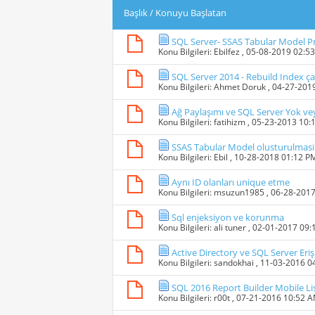
Başlık
/
Konuyu Başlatan
SQL Server- SSAS Tabular Model P
Konu Bilgileri:
Ebilfez
, 05-08-2019 02:5
SQL Server 2014 - Rebuild Index 
Konu Bilgileri:
Ahmet Doruk
, 04-27-201
Ağ Paylaşımı ve SQL Server Yok ve
Konu Bilgileri:
fatihizm
, 05-23-2013 10:
SSAS Tabular Model olusturulmasi ile
Konu Bilgileri:
Ebil
, 10-28-2018 01:12 P
Aynı ID olanları unique etme
Konu Bilgileri:
msuzun1985
, 06-28-201
Sql enjeksiyon ve korunma
Konu Bilgileri:
ali tuner
, 02-01-2017 09
Active Directory ve SQL Server Eri
Konu Bilgileri:
sandokhai
, 11-03-2016 0
SQL 2016 Report Builder Mobile L
Konu Bilgileri:
r00t
, 07-21-2016 10:52 