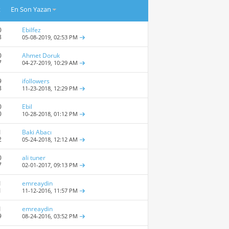
t
En Son Yazan
0
Ebilfez
3
05-08-2019,
02:53 PM
0
Ahmet Doruk
7
04-27-2019,
10:29 AM
9
ifollowers
3
11-23-2018,
12:29 PM
0
Ebil
0
10-28-2018,
01:12 PM
1
Baki Abacı
2
05-24-2018,
12:12 AM
0
ali tuner
7
02-01-2017,
09:13 PM
1
emreaydin
1
11-12-2016,
11:57 PM
1
emreaydin
9
08-24-2016,
03:52 PM