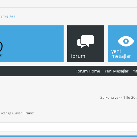
işmiş Ara
yeni
forum
mesajlar
Forum Home
Yeni Mesajlar
Y
25 konu var - 1 ile 20
içeriğe ulaşabilirsiniz.