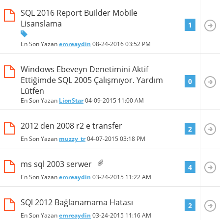
SQL 2016 Report Builder Mobile
Lisanslama
1
En Son Yazan
emreaydin
08-24-2016
03:52 PM
Windows Ebeveyn Denetimini Aktif
Ettiğimde SQL 2005 Çalışmıyor. Yardım
0
Lütfen
En Son Yazan
LionStar
04-09-2015
11:00 AM
2012 den 2008 r2 e transfer
2
En Son Yazan
muzzy_tr
04-07-2015
03:18 PM
ms sql 2003 serwer
4
En Son Yazan
emreaydin
03-24-2015
11:22 AM
SQl 2012 Bağlanamama Hatası
2
En Son Yazan
emreaydin
03-24-2015
11:16 AM