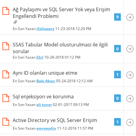
Ağ Paylaşımı ve SQL Server Yok veya Erişim
Engellendi Problemi
9
En Son Yazan
ifollowers
11-23-2018
12:29 PM
SSAS Tabular Model olusturulmasi ile ilgili
0
sorular
En Son Yazan
Ebil
10-28-2018
01:12 PM
Aynı ID olanları unique etme
1
En Son Yazan
Baki Abacı
05-24-2018
12:12 AM
Sql enjeksiyon ve korunma
0
En Son Yazan
ali tuner
02-01-2017
09:13 PM
Active Directory ve SQL Server Erişim
1
En Son Yazan
emreaydin
11-12-2016
11:57 PM