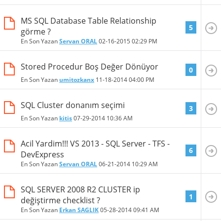
MS SQL Database Table Relationship
5
görme ?
En Son Yazan
Servan ORAL
02-16-2015
02:29 PM
Stored Procedur Boş Değer Dönüyor
0
En Son Yazan
umitozkanx
11-18-2014
04:00 PM
SQL Cluster donanım seçimi
3
En Son Yazan
kitis
07-29-2014
10:36 AM
Acil Yardim!!! VS 2013 - SQL Server - TFS -
6
DevExpress
En Son Yazan
Servan ORAL
06-21-2014
10:29 AM
SQL SERVER 2008 R2 CLUSTER ip
1
değiştirme checklist ?
En Son Yazan
Erkan SAGLIK
05-28-2014
09:41 AM