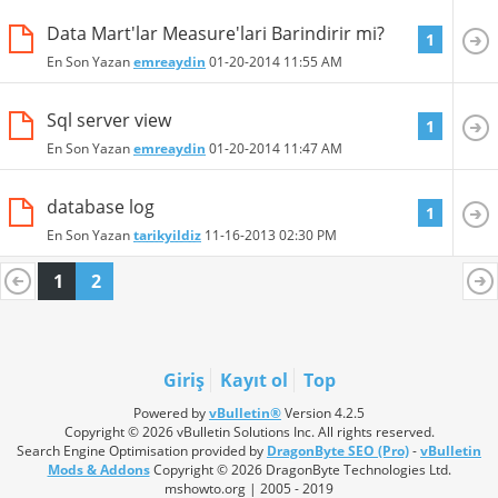
Data Mart'lar Measure'lari Barindirir mi?
1
En Son Yazan
emreaydin
01-20-2014
11:55 AM
Sql server view
1
En Son Yazan
emreaydin
01-20-2014
11:47 AM
database log
1
En Son Yazan
tarikyildiz
11-16-2013
02:30 PM
1
2
Giriş
Kayıt ol
Top
Powered by
vBulletin®
Version 4.2.5
Copyright © 2026 vBulletin Solutions Inc. All rights reserved.
Search Engine Optimisation provided by
DragonByte SEO (Pro)
-
vBulletin
Mods & Addons
Copyright © 2026 DragonByte Technologies Ltd.
mshowto.org | 2005 - 2019