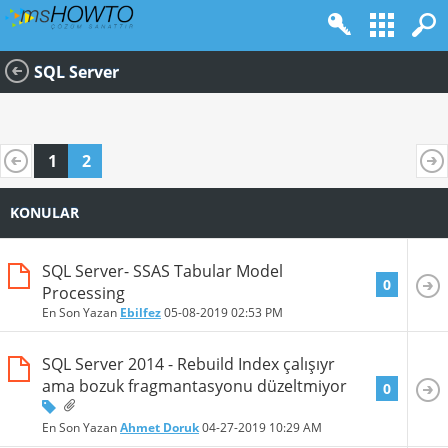
SQL Server
1
2
KONULAR
SQL Server- SSAS Tabular Model
0
Processing
En Son Yazan
Ebilfez
05-08-2019
02:53 PM
SQL Server 2014 - Rebuild Index çalışıyr
ama bozuk fragmantasyonu düzeltmiyor
0
En Son Yazan
Ahmet Doruk
04-27-2019
10:29 AM