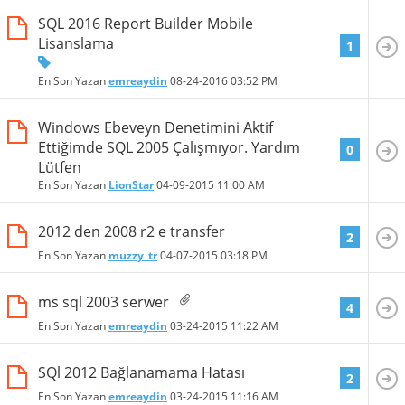
SQL 2016 Report Builder Mobile
Lisanslama
1
En Son Yazan
emreaydin
08-24-2016
03:52 PM
Windows Ebeveyn Denetimini Aktif
Ettiğimde SQL 2005 Çalışmıyor. Yardım
0
Lütfen
En Son Yazan
LionStar
04-09-2015
11:00 AM
2012 den 2008 r2 e transfer
2
En Son Yazan
muzzy_tr
04-07-2015
03:18 PM
ms sql 2003 serwer
4
En Son Yazan
emreaydin
03-24-2015
11:22 AM
SQl 2012 Bağlanamama Hatası
2
En Son Yazan
emreaydin
03-24-2015
11:16 AM