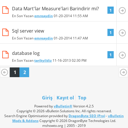
Data Mart'lar Measure'lari Barindirir mi?
1
En Son Yazan
emreaydin
01-20-2014
11:55 AM
Sql server view
1
En Son Yazan
emreaydin
01-20-2014
11:47 AM
database log
1
En Son Yazan
tarikyildiz
11-16-2013
02:30 PM
1
2
Giriş
Kayıt ol
Top
Powered by
vBulletin®
Version 4.2.5
Copyright © 2026 vBulletin Solutions Inc. All rights reserved.
Search Engine Optimisation provided by
DragonByte SEO (Pro)
-
vBulletin
Mods & Addons
Copyright © 2026 DragonByte Technologies Ltd.
mshowto.org | 2005 - 2019