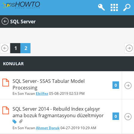
SQL Server
1
2
KONULAR
SQL Server- SSAS Tabular Model
0
Processing
En Son Yazan
Ebilfez
05-08-2019
02:53 PM
SQL Server 2014 - Rebuild Index çalışıyr
ama bozuk fragmantasyonu düzeltmiyor
0
En Son Yazan
Ahmet Doruk
04-27-2019
10:29 AM