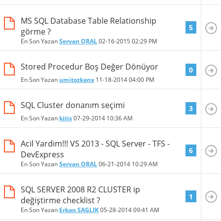
MS SQL Database Table Relationship
5
görme ?
En Son Yazan
Servan ORAL
02-16-2015
02:29 PM
Stored Procedur Boş Değer Dönüyor
0
En Son Yazan
umitozkanx
11-18-2014
04:00 PM
SQL Cluster donanım seçimi
3
En Son Yazan
kitis
07-29-2014
10:36 AM
Acil Yardim!!! VS 2013 - SQL Server - TFS -
6
DevExpress
En Son Yazan
Servan ORAL
06-21-2014
10:29 AM
SQL SERVER 2008 R2 CLUSTER ip
1
değiştirme checklist ?
En Son Yazan
Erkan SAGLIK
05-28-2014
09:41 AM