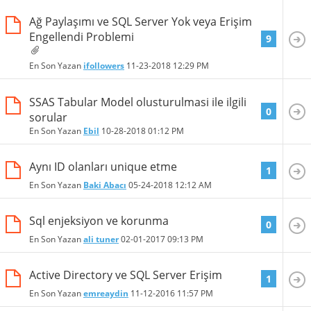
Ağ Paylaşımı ve SQL Server Yok veya Erişim
Engellendi Problemi
9
En Son Yazan
ifollowers
11-23-2018
12:29 PM
SSAS Tabular Model olusturulmasi ile ilgili
0
sorular
En Son Yazan
Ebil
10-28-2018
01:12 PM
Aynı ID olanları unique etme
1
En Son Yazan
Baki Abacı
05-24-2018
12:12 AM
Sql enjeksiyon ve korunma
0
En Son Yazan
ali tuner
02-01-2017
09:13 PM
Active Directory ve SQL Server Erişim
1
En Son Yazan
emreaydin
11-12-2016
11:57 PM