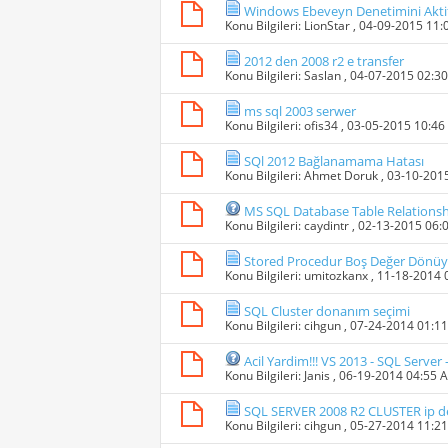
Windows Ebeveyn Denetimini Aktif
Konu Bilgileri:
LionStar
, 04-09-2015 11
2012 den 2008 r2 e transfer
Konu Bilgileri:
Saslan
, 04-07-2015 02:3
ms sql 2003 serwer
Konu Bilgileri:
ofis34
, 03-05-2015 10:4
SQl 2012 Bağlanamama Hatası
Konu Bilgileri:
Ahmet Doruk
, 03-10-201
MS SQL Database Table Relations
Konu Bilgileri:
caydintr
, 02-13-2015 06:
Stored Procedur Boş Değer Dönüy
Konu Bilgileri:
umitozkanx
, 11-18-2014
SQL Cluster donanım seçimi
Konu Bilgileri:
cihgun
, 07-24-2014 01:1
Acil Yardim!!! VS 2013 - SQL Server
Konu Bilgileri:
Janis
, 06-19-2014 04:55 
SQL SERVER 2008 R2 CLUSTER ip değ
Konu Bilgileri:
cihgun
, 05-27-2014 11:2