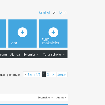
kayıt ol
or
login
tüm
ara
makaleler
ardım
Ajanda
Eylemler
Yararlı Linkler
Sayfa 1/2
1
2
Son
 arası gösteriyor
Seçenekler
Arama