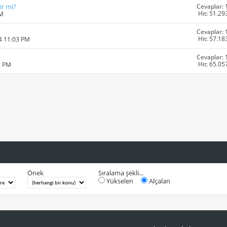
Cevaplar: 
ir mi?
Hit: 51.29
PM
Cevaplar: 
Hit: 57.18
4 11:03 PM
Cevaplar: 
Hit: 65.05
3 PM
Önek
Sıralama şekli...
Yükselen
Alçalan