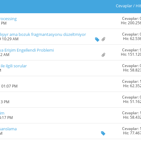
Cevaplar
/
Hi
Cevaplar: 
rocessing
Hit: 200.25
3 PM
Cevaplar: 
çalışıyr ama bozuk fragmantasyonu düzeltmiyor
Hit: 62.53
9 10:29 AM
Cevaplar: 
ya Erişim Engellendi Problemi
Hit: 151.12
12 AM
Cevaplar: 
 ilgili sorular
Hit: 58.82
M
Cevaplar: 
Hit: 62.35
7 01:07 PM
Cevaplar: 
Hit: 51.16
:13 PM
Cevaplar: 
şim
Hit: 58.43
4:17 PM
Cevaplar: 
isanslama
Hit: 77.46
AM