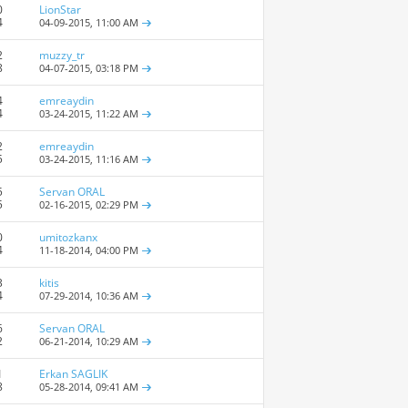
0
LionStar
4
04-09-2015,
11:00 AM
2
muzzy_tr
8
04-07-2015,
03:18 PM
4
emreaydin
4
03-24-2015,
11:22 AM
2
emreaydin
5
03-24-2015,
11:16 AM
5
Servan ORAL
5
02-16-2015,
02:29 PM
0
umitozkanx
4
11-18-2014,
04:00 PM
3
kitis
4
07-29-2014,
10:36 AM
6
Servan ORAL
2
06-21-2014,
10:29 AM
1
Erkan SAGLIK
8
05-28-2014,
09:41 AM