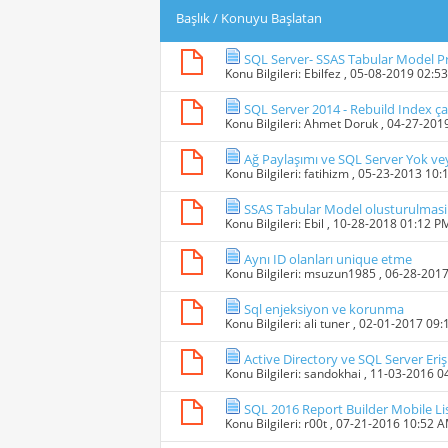
Başlık
/
Konuyu Başlatan
SQL Server- SSAS Tabular Model P
Konu Bilgileri:
Ebilfez
, 05-08-2019 02:5
SQL Server 2014 - Rebuild Index 
Konu Bilgileri:
Ahmet Doruk
, 04-27-201
Ağ Paylaşımı ve SQL Server Yok ve
Konu Bilgileri:
fatihizm
, 05-23-2013 10:
SSAS Tabular Model olusturulmasi ile
Konu Bilgileri:
Ebil
, 10-28-2018 01:12 P
Aynı ID olanları unique etme
Konu Bilgileri:
msuzun1985
, 06-28-201
Sql enjeksiyon ve korunma
Konu Bilgileri:
ali tuner
, 02-01-2017 09
Active Directory ve SQL Server Eri
Konu Bilgileri:
sandokhai
, 11-03-2016 0
SQL 2016 Report Builder Mobile L
Konu Bilgileri:
r00t
, 07-21-2016 10:52 