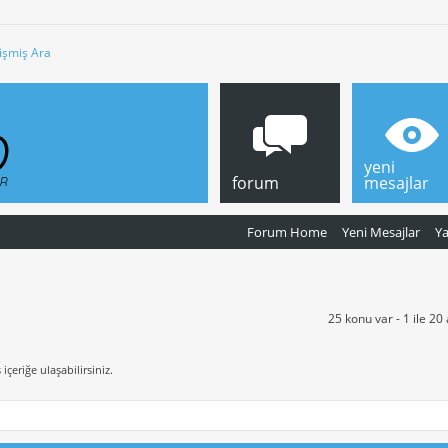
işmiş Ara
yeni
forum
mesajlar
Forum Home
Yeni Mesajlar
Y
25 konu var - 1 ile 20
içeriğe ulaşabilirsiniz.