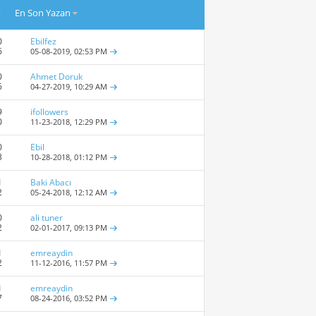
t
En Son Yazan
0
Ebilfez
6
05-08-2019,
02:53 PM
0
Ahmet Doruk
6
04-27-2019,
10:29 AM
9
ifollowers
0
11-23-2018,
12:29 PM
0
Ebil
3
10-28-2018,
01:12 PM
1
Baki Abacı
2
05-24-2018,
12:12 AM
0
ali tuner
2
02-01-2017,
09:13 PM
1
emreaydin
2
11-12-2016,
11:57 PM
1
emreaydin
7
08-24-2016,
03:52 PM