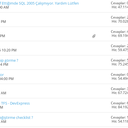
Cevaplar: 
 Ettiğimde SQL 2005 Çalışmıyor. Yardım Lütfen
Hit: 47.11
:00 AM
Cevaplar: 
Hit: 70.02
0 PM
Cevaplar: 
Hit: 69.19
6 PM
Cevaplar: 
Hit: 59.47
5 10:20 PM
Cevaplar: 
hip görme ?
Hit: 75.24
04 PM
Cevaplar: 
or
Hit: 54.49
 04:00 PM
Cevaplar: 
Hit: 67.72
1 AM
Cevaplar: 
 - TFS - DevExpress
Hit: 84.19
AM
Cevaplar: 
iştirme checklist ?
Hit: 54.11
1 AM