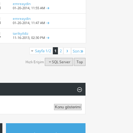
1
emreaydin
3
01-20-2014,
11:55 AM
1
emreaydin
3
01-20-2014,
11:47 AM
1
tarikyildiz
7
11-16-2013,
02:30 PM
Sayfa 1/2
1
2
Son
Hızlı Erişim
SQL Server
Top