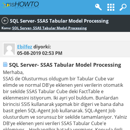
SQL Server- SSAS Tabular Model Processing
Konu:
SQL Server- SSAS Tabular Model Processing
Ebilfez
diyorki:
05-08-2019
02:53 PM
SQL Server- SSAS Tabular Model Processing
Merhaba,
SSAS de Olusturmus oldugum bir Tabular Cube var
elimde ve normal DB'ye eklenen yeni verilerin otomatik
bir sekilde SSAS Tabular Cube deki FactTable e
eklenmesini istiyorum. Iki ayri yol buldum. Bunlardan
birincisi SSIS kullanarak yapmak bir digeri ve bana daha
basit gelen SQL-Agent Job kullanarak. SQL-Agent Job
olusturdum ve sorunsuz bir sekilde tamamlaniyor. Yalniz
DB'ye eklenen yeni verileri SSAS Tabular Cube'e
eklemiyor... Herhangibir hatada vermiyor. Konuyla ilgili