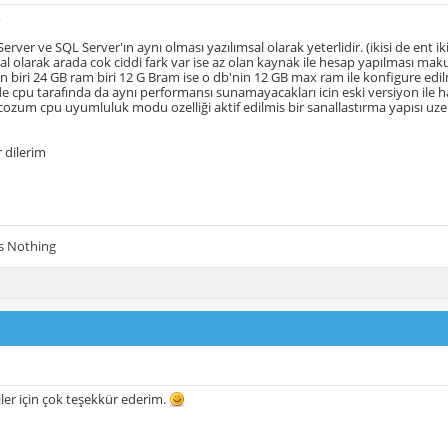
,
rver ve SQL Server'ın aynı olması yazılımsal olarak yeterlidir. (ikisi de ent iki
 olarak arada cok ciddi fark var ise az olan kaynak ile hesap yapılması makul 
 biri 24 GB ram biri 12 G Bram ise o db'nin 12 GB max ram ile konfigure edil
lde cpu tarafında da aynı performansı sunamayacakları icin eski versiyon ile ha
cozum cpu uyumluluk modu ozelliği aktif edilmis bir sanallastırma yapısı uz
r dilerim
Is Nothing
iler için çok teşekkür ederim.