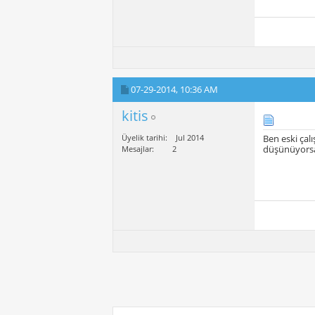
07-29-2014,
10:36 AM
kitis
Üyelik tarihi
Jul 2014
Ben eski çal
düşünüyorsan
Mesajlar
2