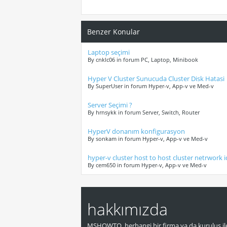
Benzer Konular
Laptop seçimi
By cnklc06 in forum PC, Laptop, Minibook
Hyper V Cluster Sunucuda Cluster Disk Hatasi
By SuperUser in forum Hyper-v, App-v ve Med-v
Server Seçimi ?
By hrnsykk in forum Server, Switch, Router
HyperV donanım konfigurasyon
By sonkam in forum Hyper-v, App-v ve Med-v
hyper-v cluster host to host cluster netrwork i
By cem650 in forum Hyper-v, App-v ve Med-v
hakkımızda
MSHOWTO, herhangi bir firma ya da kuruluş ile