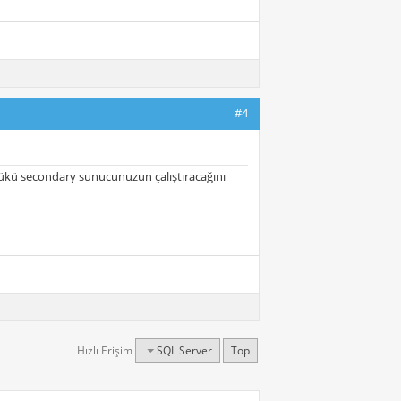
#4
yükü secondary sunucunuzun çalıştıracağını
Hızlı Erişim
SQL Server
Top