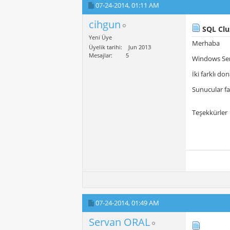
07-24-2014,
01:11 AM
cihgun
SQL Clu
Yeni Üye
Merhaba
Üyelik tarihi
Jun 2013
Mesajlar
5
Windows Serv
İki farklı do
Sunucular far
Teşekkürler
07-24-2014,
01:49 AM
Servan ORAL