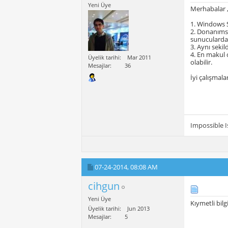
Yeni Üye
Merhabalar 
1. Windows Se
2. Donanımsal
sunuculardan
3. Aynı seki
4. En makul 
Üyelik tarihi
Mar 2011
olabilir.
Mesajlar
36
İyi çalışmala
Impossible 
07-24-2014,
08:08 AM
cihgun
Yeni Üye
Kıymetli bilg
Üyelik tarihi
Jun 2013
Mesajlar
5