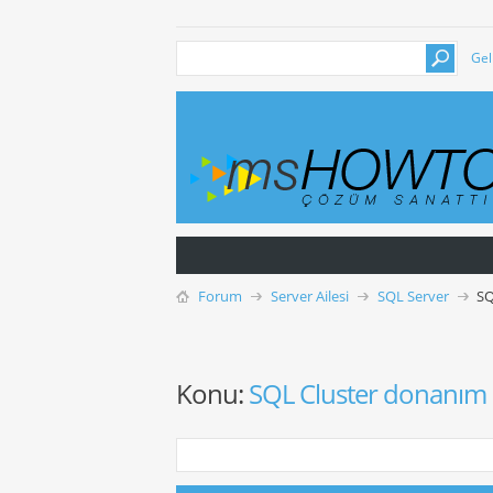
Gel
Forum
Server Ailesi
SQL Server
SQ
Konu:
SQL Cluster donanım 