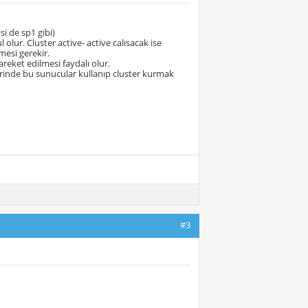
si de sp1 gibi)
olur. Cluster active- active calısacak ise
mesi gerekir.
reket edilmesi faydalı olur.
erinde bu sunucular kullanıp cluster kurmak
#3