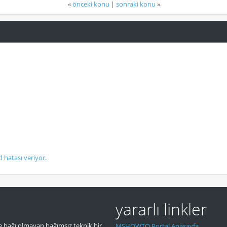
«
önceki konu
|
sonraki konu
»
d hatası veriyor.
yararlı linkler
 bağı olmayan bağımsız teknik bir
MSHOWTO Portal Anasayfa