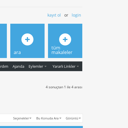
kayıt ol
or
login
tüm
ara
makaleler
ardım
Ajanda
Eylemler
Yararlı Linkler
4 sonuçtan 1 ile 4 arası
Seçenekler
Bu Konuda Ara
Görüntü