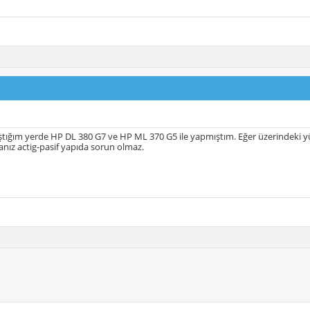
ıştığım yerde HP DL 380 G7 ve HP ML 370 G5 ile yapmıştım. Eğer üzerindeki 
ız actig-pasif yapıda sorun olmaz.