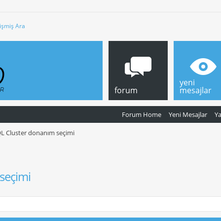
işmiş Ara
yeni
forum
mesajlar
Forum Home
Yeni Mesajlar
Y
L Cluster donanım seçimi
seçimi