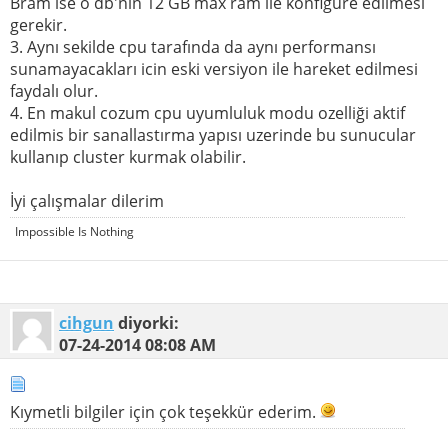
Bram ise o db'nin 12 GB max ram ile konfigure edilmesi
gerekir.
3. Aynı sekilde cpu tarafında da aynı performansı
sunamayacakları icin eski versiyon ile hareket edilmesi
faydalı olur.
4. En makul cozum cpu uyumluluk modu ozelliği aktif
edilmis bir sanallastırma yapısı uzerinde bu sunucular
kullanıp cluster kurmak olabilir.
İyi çalışmalar dilerim
Impossible Is Nothing
cihgun
diyorki:
07-24-2014
08:08 AM
Kıymetli bilgiler için çok teşekkür ederim.