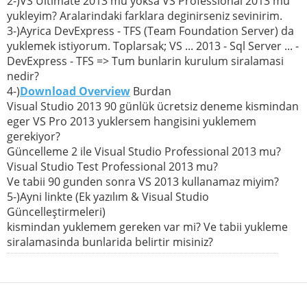
2-)VS Ultimate 2013 mu yoksa VS Professional 2013 mu
yukleyim? Aralarindaki farklara deginirseniz sevinirim.
3-)Ayrica DevExpress - TFS (Team Foundation Server) da
yuklemek istiyorum. Toplarsak; VS ... 2013 - Sql Server ... -
DevExpress - TFS => Tum bunlarin kurulum siralamasi
nedir?
4-)
Download Overview
Burdan
Visual Studio 2013 90 günlük ücretsiz deneme kismindan
eger VS Pro 2013 yuklersem hangisini yuklemem
gerekiyor?
Güncelleme 2 ile Visual Studio Professional 2013 mu?
Visual Studio Test Professional 2013 mu?
Ve tabii 90 gunden sonra VS 2013 kullanamaz miyim?
5-)Ayni linkte (Ek yazılım & Visual Studio
Güncelleştirmeleri)
kismindan yuklemem gereken var mi? Ve tabii yukleme
siralamasinda bunlarida belirtir misiniz?