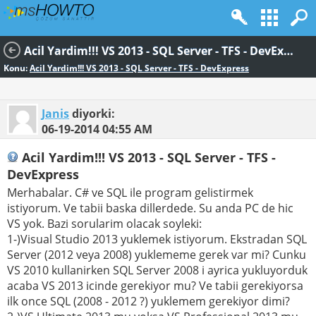
Acil Yardim!!! VS 2013 - SQL Server - TFS - DevExpress
Konu:
Acil Yardim!!! VS 2013 - SQL Server - TFS - DevExpress
Janis
diyorki:
06-19-2014
04:55 AM
Acil Yardim!!! VS 2013 - SQL Server - TFS -
DevExpress
Merhabalar. C# ve SQL ile program gelistirmek
istiyorum. Ve tabii baska dillerdede. Su anda PC de hic
VS yok. Bazi sorularim olacak soyleki:
1-)Visual Studio 2013 yuklemek istiyorum. Ekstradan SQL
Server (2012 veya 2008) yuklememe gerek var mi? Cunku
VS 2010 kullanirken SQL Server 2008 i ayrica yukluyorduk
acaba VS 2013 icinde gerekiyor mu? Ve tabii gerekiyorsa
ilk once SQL (2008 - 2012 ?) yuklemem gerekiyor dimi?