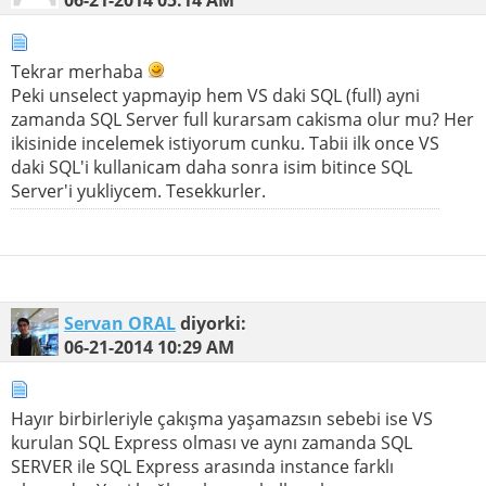
Tekrar merhaba
Peki unselect yapmayip hem VS daki SQL (full) ayni
zamanda SQL Server full kurarsam cakisma olur mu? Her
ikisinide incelemek istiyorum cunku. Tabii ilk once VS
daki SQL'i kullanicam daha sonra isim bitince SQL
Server'i yukliycem. Tesekkurler.
Servan ORAL
diyorki:
06-21-2014
10:29 AM
Hayır birbirleriyle çakışma yaşamazsın sebebi ise VS
kurulan SQL Express olması ve aynı zamanda SQL
SERVER ile SQL Express arasında instance farklı