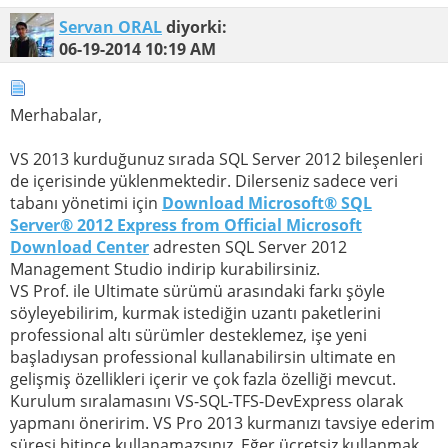
Servan ORAL
diyorki:
06-19-2014
10:19 AM
Merhabalar,
VS 2013 kurduğunuz sırada SQL Server 2012 bileşenleri
de içerisinde yüklenmektedir. Dilerseniz sadece veri
tabanı yönetimi için
Download Microsoft® SQL
Server® 2012 Express from Official Microsoft
Download Center
adresten SQL Server 2012
Management Studio indirip kurabilirsiniz.
VS Prof. ile Ultimate sürümü arasındaki farkı şöyle
söyleyebilirim, kurmak istediğin uzantı paketlerini
professional altı sürümler desteklemez, işe yeni
başladıysan professional kullanabilirsin ultimate en
gelişmiş özellikleri içerir ve çok fazla özelliği mevcut.
Kurulum sıralamasını VS-SQL-TFS-DevExpress olarak
yapmanı öneririm. VS Pro 2013 kurmanızı tavsiye ederim
süresi bitince kullanamazsınız. Eğer ücretsiz kullanmak