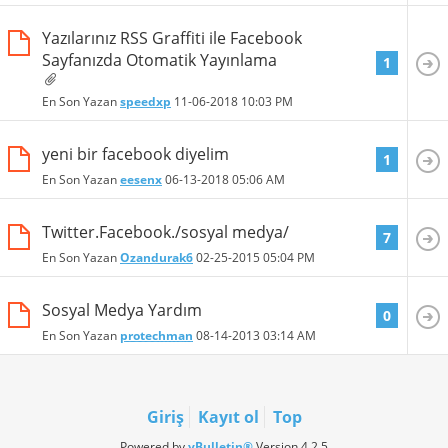
Yazılarınız RSS Graffiti ile Facebook
Sayfanızda Otomatik Yayınlama
1
En Son Yazan
speedxp
11-06-2018
10:03 PM
yeni bir facebook diyelim
1
En Son Yazan
eesenx
06-13-2018
05:06 AM
Twitter.Facebook./sosyal medya/
7
En Son Yazan
Ozandurak6
02-25-2015
05:04 PM
Sosyal Medya Yardım
0
En Son Yazan
protechman
08-14-2013
03:14 AM
Giriş
Kayıt ol
Top
Powered by
vBulletin®
Version 4.2.5