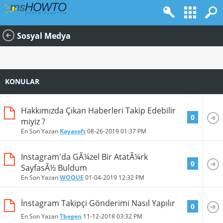
Sosyal Medya
KONULAR
Hakkımızda Çıkan Haberleri Takip Edebilir
0
miyiz ?
En Son Yazan
Kayasoft
08-26-2019
01:37 PM
Instagram'da GÃ¼zel Bir AtatÃ¼rk
0
SayfasÃ½ Buldum
En Son Yazan
WOQUE
01-04-2019
12:32 PM
İnstagram Takipçi Gönderimi Nasıl Yapılır
0
En Son Yazan
Tbegen
11-12-2018
03:32 PM