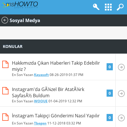
Sosyal Medya
KONULAR
Hakkımızda Çıkan Haberleri Takip Edebilir
0
miyiz ?
En Son Yazan
Kayasoft
08-26-2019
01:37 PM
Instagram'da GÃ¼zel Bir AtatÃ¼rk
0
SayfasÃ½ Buldum
En Son Yazan
WOQUE
01-04-2019
12:32 PM
İnstagram Takipçi Gönderimi Nasıl Yapılır
0
En Son Yazan
Tbegen
11-12-2018
03:32 PM