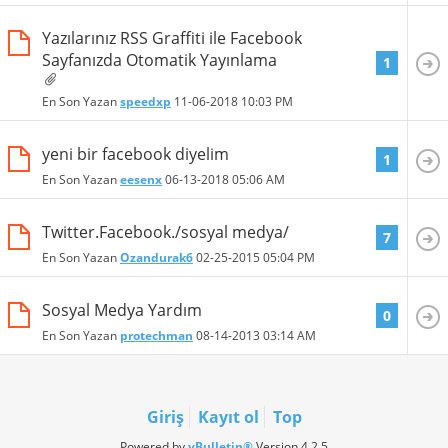
Yazılarınız RSS Graffiti ile Facebook
Sayfanızda Otomatik Yayınlama
1
En Son Yazan
speedxp
11-06-2018
10:03 PM
yeni bir facebook diyelim
1
En Son Yazan
eesenx
06-13-2018
05:06 AM
Twitter.Facebook./sosyal medya/
7
En Son Yazan
Ozandurak6
02-25-2015
05:04 PM
Sosyal Medya Yardım
0
En Son Yazan
protechman
08-14-2013
03:14 AM
Giriş
Kayıt ol
Top
Powered by
vBulletin®
Version 4.2.5