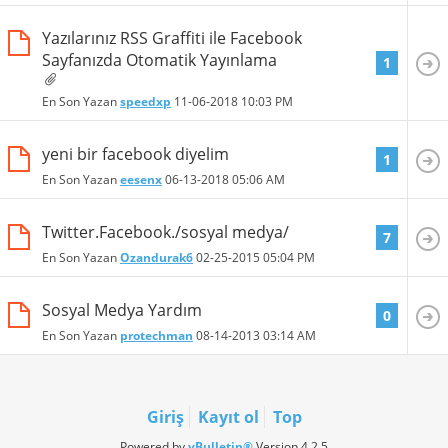
Yazılarınız RSS Graffiti ile Facebook
Sayfanızda Otomatik Yayınlama
1
En Son Yazan
speedxp
11-06-2018
10:03 PM
yeni bir facebook diyelim
1
En Son Yazan
eesenx
06-13-2018
05:06 AM
Twitter.Facebook./sosyal medya/
7
En Son Yazan
Ozandurak6
02-25-2015
05:04 PM
Sosyal Medya Yardım
0
En Son Yazan
protechman
08-14-2013
03:14 AM
Giriş
Kayıt ol
Top
Powered by
vBulletin®
Version 4.2.5