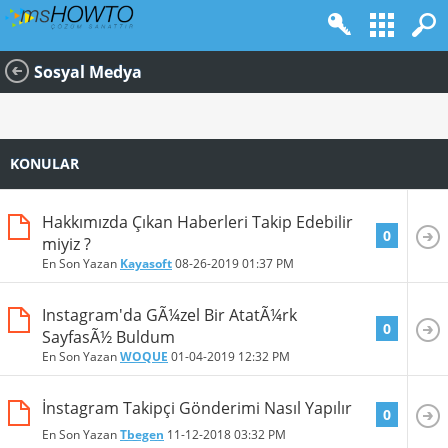
Sosyal Medya
KONULAR
Hakkımızda Çıkan Haberleri Takip Edebilir
0
miyiz ?
En Son Yazan
Kayasoft
08-26-2019
01:37 PM
Instagram'da GÃ¼zel Bir AtatÃ¼rk
0
SayfasÃ½ Buldum
En Son Yazan
WOQUE
01-04-2019
12:32 PM
İnstagram Takipçi Gönderimi Nasıl Yapılır
0
En Son Yazan
Tbegen
11-12-2018
03:32 PM