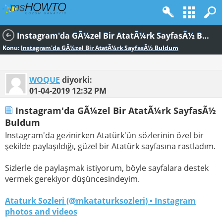
Instagram'da GÃ¼zel Bir AtatÃ¼rk SayfasÃ½ Buldum
Konu:
Instagram'da GÃ¼zel Bir AtatÃ¼rk SayfasÃ½ Buldum
WOQUE
diyorki:
01-04-2019
12:32 PM
Instagram'da GÃ¼zel Bir AtatÃ¼rk SayfasÃ½
Buldum
Instagram'da gezinirken Atatürk'ün sözlerinin özel bir
şekilde paylaşıldığı, güzel bir Atatürk sayfasına rastladım.
Sizlerle de paylaşmak istiyorum, böyle sayfalara destek
vermek gerekiyor düşüncesindeyim.
Ataturk Sozleri (@mkataturksozleri) • Instagram
photos and videos