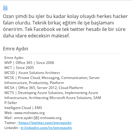
Ozan şimdi bu işler bu kadar kolay olsaydı herkes hacker
falan olurdu. Teknik birkaç eğitim ile işe başlamanı
öneririm. Tek Facebook ve tek twitter hesabı ile bir süre
daha idare edeceksin malesef.
Emre Aydın
Emre Aydın
MVP | Office 365 | Since 2006
MCT | Since 2005
MCSD | Azure Solutions Architect
MCSE | Private Cloud, Messaging, Communication, Server
Infrastructure, Productivity, Platform
MCSA | Office 365, Server 2012, Cloud Platform
MCTS | Developing Azure Solutions, Implementing Azure
Infrastructure, Architecting Microsoft Azure Solutions, SAM
P-Seller
Intelligent Cloud | EMS
Web : www.mshowto.org
Mail : emre.aydin [@] mshowto.org
Twitter :
https://twitter.com/emreaydn
Linkedin :
tr.linkedin.com/in/emreaydn