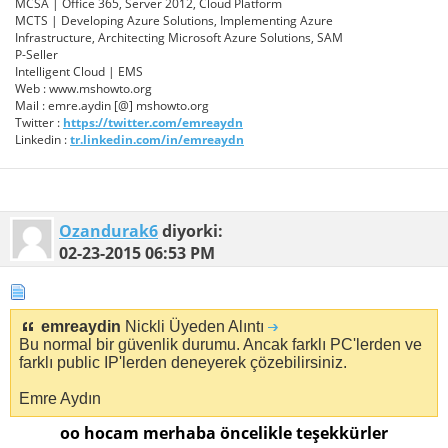
MCSA | Office 365, Server 2012, Cloud Platform
MCTS | Developing Azure Solutions, Implementing Azure
Infrastructure, Architecting Microsoft Azure Solutions, SAM
P-Seller
Intelligent Cloud | EMS
Web : www.mshowto.org
Mail : emre.aydin [@] mshowto.org
Twitter :
https://twitter.com/emreaydn
Linkedin :
tr.linkedin.com/in/emreaydn
Ozandurak6
diyorki:
02-23-2015
06:53 PM
emreaydin
Nickli Üyeden Alıntı
Bu normal bir güvenlik durumu. Ancak farklı PC'lerden ve
farklı public IP'lerden deneyerek çözebilirsiniz.
Emre Aydın
oo hocam merhaba öncelikle teşekkürler