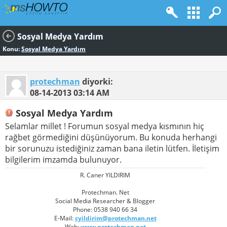
Sosyal Medya Yardım
Konu:
Sosyal Medya Yardım
protechman
diyorki:
08-14-2013
03:14 AM
Sosyal Medya Yardım
Selamlar millet ! Forumun sosyal medya kısmının hiç
rağbet görmediğini düşünüyorum. Bu konuda herhangi
bir sorunuzu istediğiniz zaman bana iletin lütfen. İletişim
bilgilerim imzamda bulunuyor.
R. Caner YILDIRIM
Protechman. Net
Social Media Researcher & Blogger
Phone: 0538 940 66 34
E-Mail:
cyildirim@protechman.net
Web:
www.protechman.net