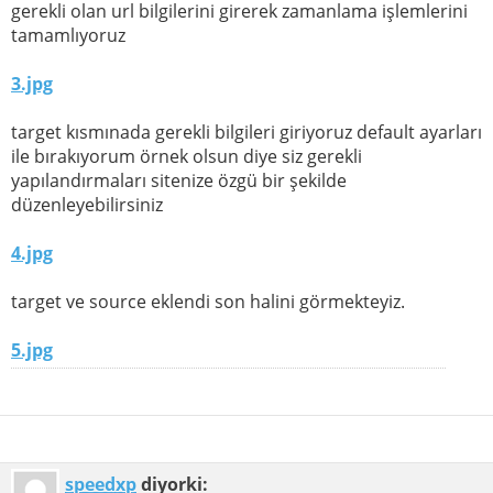
gerekli olan url bilgilerini girerek zamanlama işlemlerini
tamamlıyoruz
3.jpg
target kısmınada gerekli bilgileri giriyoruz default ayarları
ile bırakıyorum örnek olsun diye siz gerekli
yapılandırmaları sitenize özgü bir şekilde
düzenleyebilirsiniz
4.jpg
target ve source eklendi son halini görmekteyiz.
5.jpg
speedxp
diyorki: