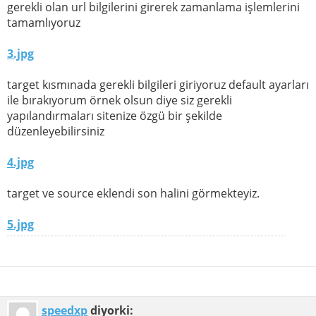
gerekli olan url bilgilerini girerek zamanlama işlemlerini
tamamlıyoruz
3.jpg
target kısmınada gerekli bilgileri giriyoruz default ayarları
ile bırakıyorum örnek olsun diye siz gerekli
yapılandırmaları sitenize özgü bir şekilde
düzenleyebilirsiniz
4.jpg
target ve source eklendi son halini görmekteyiz.
5.jpg
speedxp
diyorki: