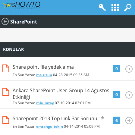
SharePoint
KONULAR
Share point file yedek alma
0
En Son Yazan
ms_uzun
04-28-2015
09:35 AM
Ankara SharePoint User Group 14 Ağustos
0
Etkinliği
En Son Yazan
mbulutay
07-10-2014
02:01 PM
Sharepoint 2013 Top Link Bar Sorunu
6
En Son Yazan
emrahgultekin
04-14-2014
05:09 PM