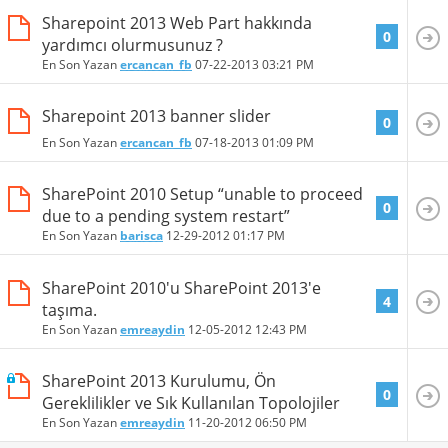
Sharepoint 2013 Web Part hakkında
0
yardımcı olurmusunuz ?
En Son Yazan
ercancan_fb
07-22-2013
03:21 PM
Sharepoint 2013 banner slider
0
En Son Yazan
ercancan_fb
07-18-2013
01:09 PM
SharePoint 2010 Setup “unable to proceed
0
due to a pending system restart”
En Son Yazan
barisca
12-29-2012
01:17 PM
SharePoint 2010'u SharePoint 2013'e
4
taşıma.
En Son Yazan
emreaydin
12-05-2012
12:43 PM
SharePoint 2013 Kurulumu, Ön
0
Gereklilikler ve Sık Kullanılan Topolojiler
En Son Yazan
emreaydin
11-20-2012
06:50 PM