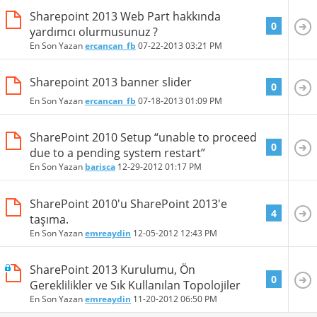
Sharepoint 2013 Web Part hakkında
0
yardımcı olurmusunuz ?
En Son Yazan
ercancan_fb
07-22-2013
03:21 PM
Sharepoint 2013 banner slider
0
En Son Yazan
ercancan_fb
07-18-2013
01:09 PM
SharePoint 2010 Setup “unable to proceed
0
due to a pending system restart”
En Son Yazan
barisca
12-29-2012
01:17 PM
SharePoint 2010'u SharePoint 2013'e
4
taşıma.
En Son Yazan
emreaydin
12-05-2012
12:43 PM
SharePoint 2013 Kurulumu, Ön
0
Gereklilikler ve Sık Kullanılan Topolojiler
En Son Yazan
emreaydin
11-20-2012
06:50 PM