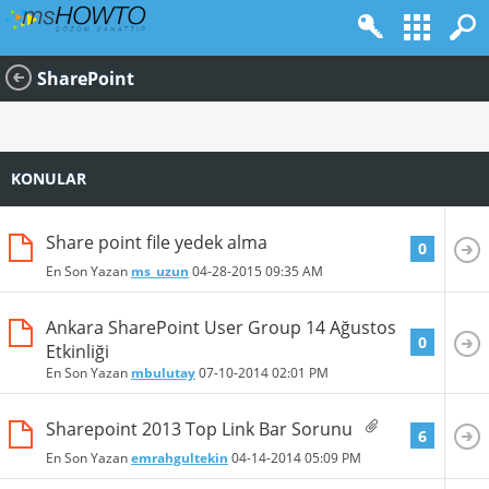
SharePoint
KONULAR
Share point file yedek alma
0
En Son Yazan
ms_uzun
04-28-2015
09:35 AM
Ankara SharePoint User Group 14 Ağustos
0
Etkinliği
En Son Yazan
mbulutay
07-10-2014
02:01 PM
Sharepoint 2013 Top Link Bar Sorunu
6
En Son Yazan
emrahgultekin
04-14-2014
05:09 PM