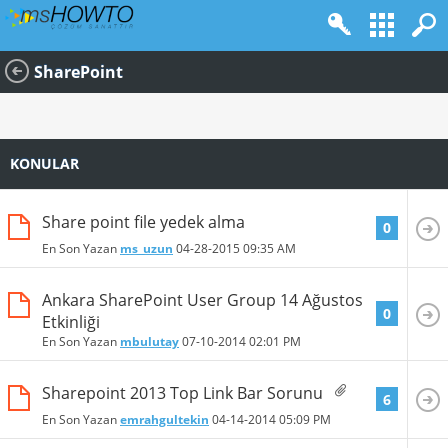
SharePoint
KONULAR
Share point file yedek alma
0
En Son Yazan
ms_uzun
04-28-2015
09:35 AM
Ankara SharePoint User Group 14 Ağustos
0
Etkinliği
En Son Yazan
mbulutay
07-10-2014
02:01 PM
Sharepoint 2013 Top Link Bar Sorunu
6
En Son Yazan
emrahgultekin
04-14-2014
05:09 PM