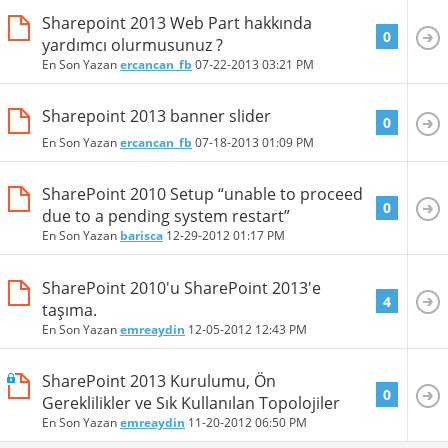
Sharepoint 2013 Web Part hakkında
0
yardımcı olurmusunuz ?
En Son Yazan
ercancan_fb
07-22-2013
03:21 PM
Sharepoint 2013 banner slider
0
En Son Yazan
ercancan_fb
07-18-2013
01:09 PM
SharePoint 2010 Setup “unable to proceed
0
due to a pending system restart”
En Son Yazan
barisca
12-29-2012
01:17 PM
SharePoint 2010'u SharePoint 2013'e
4
taşıma.
En Son Yazan
emreaydin
12-05-2012
12:43 PM
SharePoint 2013 Kurulumu, Ön
0
Gereklilikler ve Sık Kullanılan Topolojiler
En Son Yazan
emreaydin
11-20-2012
06:50 PM