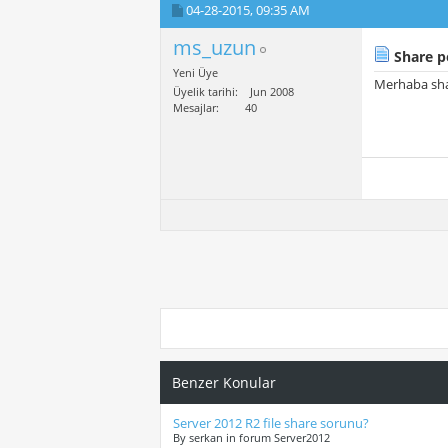
04-28-2015,
09:35 AM
ms_uzun
Share po
Yeni Üye
Merhaba sha
Üyelik tarihi
Jun 2008
Mesajlar
40
Benzer Konular
Server 2012 R2 file share sorunu?
By serkan in forum Server2012