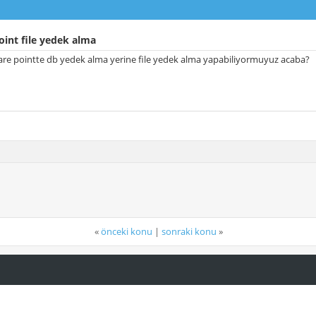
int file yedek alma
re pointte db yedek alma yerine file yedek alma yapabiliyormuyuz acaba?
«
önceki konu
|
sonraki konu
»