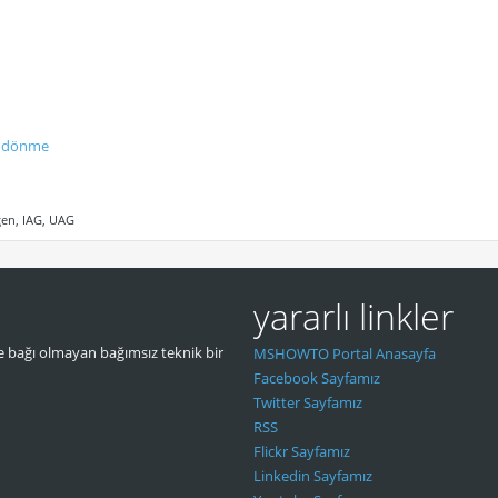
n dönme
gen, IAG, UAG
yararlı linkler
 bağı olmayan bağımsız teknik bir
MSHOWTO Portal Anasayfa
Facebook Sayfamız
Twitter Sayfamız
RSS
Flickr Sayfamız
Linkedin Sayfamız