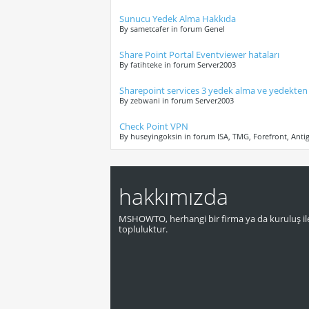
Sunucu Yedek Alma Hakkıda
By sametcafer in forum Genel
Share Point Portal Eventviewer hataları
By fatihteke in forum Server2003
Sharepoint services 3 yedek alma ve yedekte
By zebwani in forum Server2003
Check Point VPN
By huseyingoksin in forum ISA, TMG, Forefront, Anti
hakkımızda
MSHOWTO, herhangi bir firma ya da kuruluş ile
topluluktur.