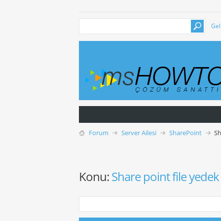
Gel
Forum
Server Ailesi
SharePoint
Sh
Konu:
Share point file yede