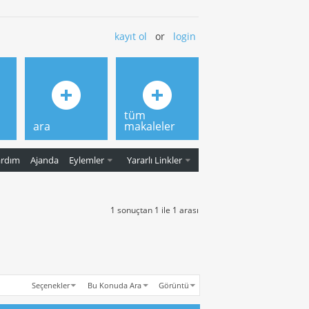
kayıt ol
or
login
tüm
ara
makaleler
ardım
Ajanda
Eylemler
Yararlı Linkler
1 sonuçtan 1 ile 1 arası
Seçenekler
Bu Konuda Ara
Görüntü