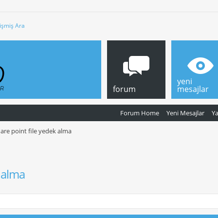
işmiş Ara
yeni
forum
mesajlar
Forum Home
Yeni Mesajlar
Y
are point file yedek alma
k alma